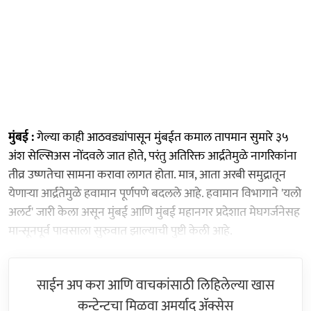
मुंबई :
गेल्या काही आठवड्यांपासून मुंबईत कमाल तापमान सुमारे ३५
अंश सेल्सिअस नोंदवले जात होते, परंतु अतिरिक्त आर्द्रतेमुळे नागरिकांना
तीव्र उष्णतेचा सामना करावा लागत होता. मात्र, आता अरबी समुद्रातून
येणाऱ्या आर्द्रतेमुळे हवामान पूर्णपणे बदलले आहे. हवामान विभागाने 'यलो
अलर्ट' जारी केला असून मुंबई आणि मुंबई महानगर प्रदेशात मेघगर्जनेसह
मान्सूनपूर्व पावसाला सुरुवात झाल्याची पुष्टी केली आहे.
साईन अप करा आणि वाचकांसाठी लिहिलेल्या खास
कन्टेन्टचा मिळवा अमर्याद ॲक्सेस