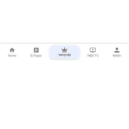
सबस्क्राईब
Home
E-Paper
लाईव्ह TV
सकाळ+
⌄
Marathi News