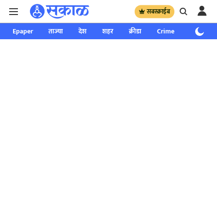
सबस्क्राईब
Epaper
ताज्या
देश
शहर
क्रीडा
Crime
साप्ताहिक