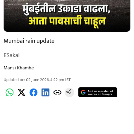
Mumbai rain update
ESakal
Mansi Khambe
Updated on
:
02 June 2026, 4:22 pm
IST
Add as a preferred
source on Google