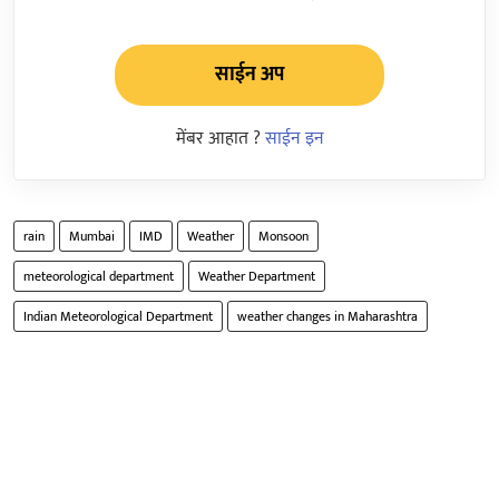
साईन अप
मेंबर आहात ?
साईन इन
rain
Mumbai
IMD
Weather
Monsoon
meteorological department
Weather Department
Indian Meteorological Department
weather changes in Maharashtra