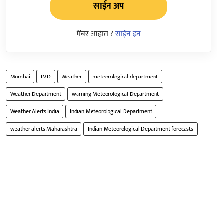
साईन अप
मेंबर आहात ?
साईन इन
Mumbai
IMD
Weather
meteorological department
Weather Department
warning Meteorological Department
Weather Alerts India
Indian Meteorological Department
weather alerts Maharashtra
Indian Meteorological Department forecasts