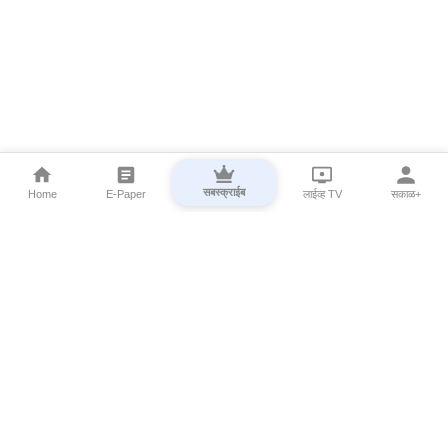
सबस्क्राईब
Home
E-Paper
लाईव्ह TV
सकाळ+
⌄
Marathi News