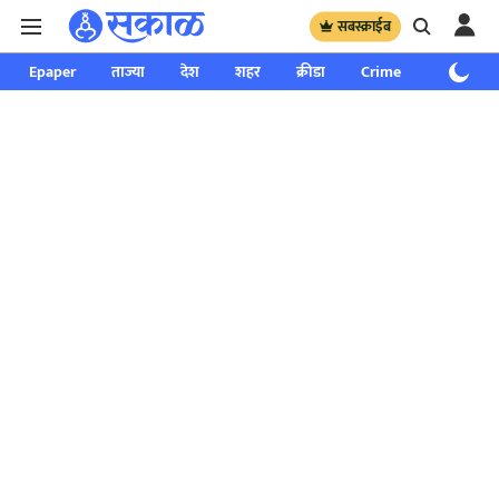
सबस्क्राईब
Epaper
ताज्या
देश
शहर
क्रीडा
Crime
साप्ताहिक