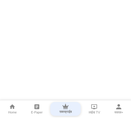
सबस्क्राईब
Home
E-Paper
लाईव्ह TV
सकाळ+