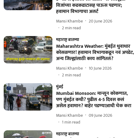
विजांच्या कडकडाटासह पाऊस पडणार;
हवामान विभागाचा अलर्ट
Mansi Khambe
20 June 2026
2
min read
महाराष्ट्र बातम्या
Maharashtra Weather: मुंबईत धुवाधार
कोसळणार! हवामान विभागाकडून नवं अपडेट,
अन्य जिल्ह्यांसाठी काय सांगितलं?
Mansi Khambe
10 June 2026
2
min read
मुंबई
Mumbai Monsoon: मान्सून कोकणात,
पण मुंबईत कधी? पुढील 4-5 दिवस कसं
असेल हवामान? बाहेर पडण्याआधी चेक करा
Mansi Khambe
09 June 2026
1
min read
महाराष्ट्र बातम्या