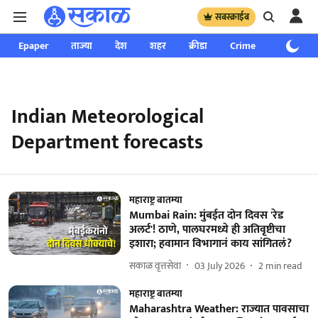
सबस्क्राईब
Epaper
ताज्या
देश
शहर
क्रीडा
Crime
साप्ताहिक
Indian Meteorological
Department forecasts
महाराष्ट्र बातम्या
Mumbai Rain: मुंबईत दोन दिवस 'रेड
अलर्ट'! ठाणे, पालघरमध्ये ही अतिवृष्टीचा
इशारा; हवामान विभागानं काय सांगितलं?
सकाळ वृत्तसेवा
03 July 2026
2
min read
महाराष्ट्र बातम्या
Maharashtra Weather: राज्यात पावसाचा