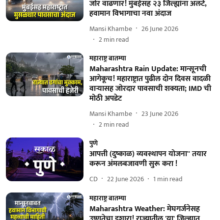
जोर वाढणार! मुंबईसह २३ जिल्ह्यांना अलर्ट,
हवामान विभागाचा नवा अंदाज
Mansi Khambe
26 June 2026
2
min read
महाराष्ट्र बातम्या
Maharashtra Rain Update: मान्सूनची
आगेकूच! महाराष्ट्रात पुढील दोन दिवस वादळी
वाऱ्यासह जोरदार पावसाची शक्यता; IMD ची
मोठी अपडेट
Mansi Khambe
23 June 2026
2
min read
पुणे
आपत्ती (दुष्काळ) व्यवस्थापन योजना'' तयार
करून अंमलबजावणी सुरू करा !
CD
22 June 2026
1
min read
महाराष्ट्र बातम्या
Maharashtra Weather: मेघगर्जनेसह
उष्णतेचा इशारा! राज्यातील 'या' जिल्ह्यात