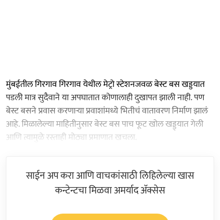
मुंबईतील गिरगाव गिरगाव येथील मेट्रो स्टेशनजवळ बेस्ट बस खड्डयात
पडली मात्र सुदैवाने या अपघातात कोणालाही दुखापत झाली नाही. पण
बेस्ट बसने प्रवास करणाऱ्या प्रवाशांमध्ये भितीचं वातावरण निर्माण झालं
आहे. मिळालेल्या माहितीनुसार बेस्ट बस पाच फूट खोल खड्ड्यात गेली
आणि त्यामुळे रस्ताही मोठ्या प्रमाणात खचला.
साईन अप करा आणि वाचकांसाठी लिहिलेल्या खास
कन्टेन्टचा मिळवा अमर्याद ॲक्सेस