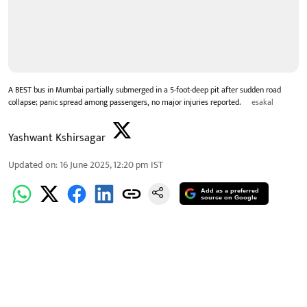
A BEST bus in Mumbai partially submerged in a 5-foot-deep pit after sudden road
collapse; panic spread among passengers, no major injuries reported.
esakal
Yashwant Kshirsagar
Updated on
:
16 June 2025, 12:20 pm
IST
Add as a preferred
source on Google