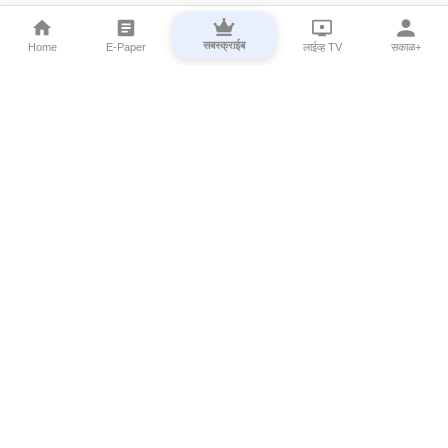
सबस्क्राईब
Home
E-Paper
लाईव्ह TV
सकाळ+
⌄
Marathi News
⌄
About Esakal
⌄
Digital Products
⌄
Sakal Programs
⌄
Print Products