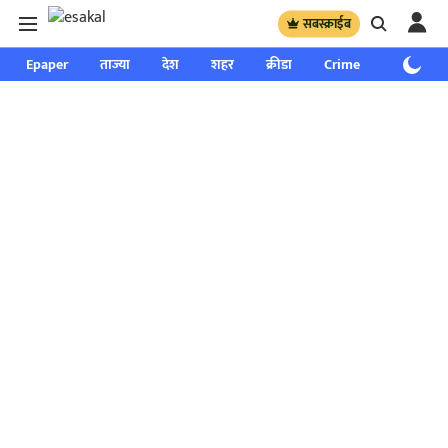
सबस्क्राईब
Epaper
ताज्या
देश
शहर
क्रीडा
Crime
साप्ताहिक