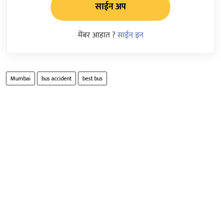
साईन अप
मेंबर आहात ?
साईन इन
Mumbai
bus accident
best bus