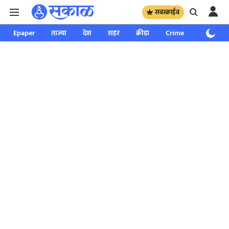
सबस्क्राईब
Epaper
ताज्या
देश
शहर
क्रीडा
Crime
साप्ताहिक