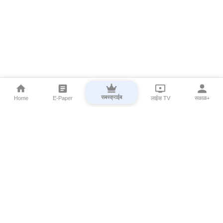
सबस्क्राईब
Home
E-Paper
लाईव्ह TV
सकाळ+
⌄
Marathi News