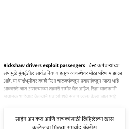
Rickshaw drivers exploit passengers
: बेस्ट कर्मचाऱ्यांच्या
संपामुळे मुंबईतील सार्वजनिक वाहतूक व्यवस्थेवर मोठा परिणाम झाला
आहे. या पार्श्वभूमीवर काही रिक्षा चालकांकडून प्रवाशांकडून जादा भाडे
आकारले जात असल्याच्या तक्रारी समोर येत आहेत. रिक्षा चालकांनी
अचानक भाडेवाढ केल्याने प्रवाशांमध्ये संताप व्यक्त केला जात आहे.
साईन अप करा आणि वाचकांसाठी लिहिलेल्या खास
कन्टेन्टचा मिळवा अमर्याद ॲक्सेस