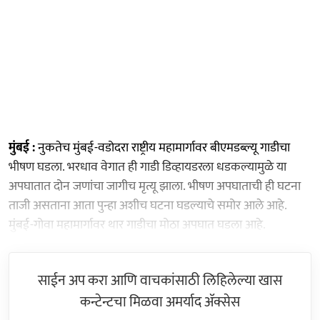
मुंबई :
नुकतेच मुंबई-वडोदरा राष्ट्रीय महामार्गावर बीएमडब्ल्यू गाडीचा
भीषण घडला. भरधाव वेगात ही गाडी डिव्हायडरला धडकल्यामुळे या
अपघातात दोन जणांचा जागीच मृत्यू झाला. भीषण अपघाताची ही घटना
ताजी असताना आता पुन्हा अशीच घटना घडल्याचे समोर आले आहे.
मुंबई-गोवा महामार्गावर थार गाडीचा मोठा अपघात घडला आहे.
साईन अप करा आणि वाचकांसाठी लिहिलेल्या खास
कन्टेन्टचा मिळवा अमर्याद ॲक्सेस