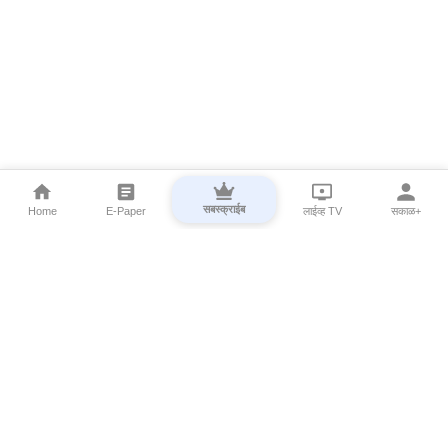
सबस्क्राईब
Home
E-Paper
लाईव्ह TV
सकाळ+
⌄
Marathi News