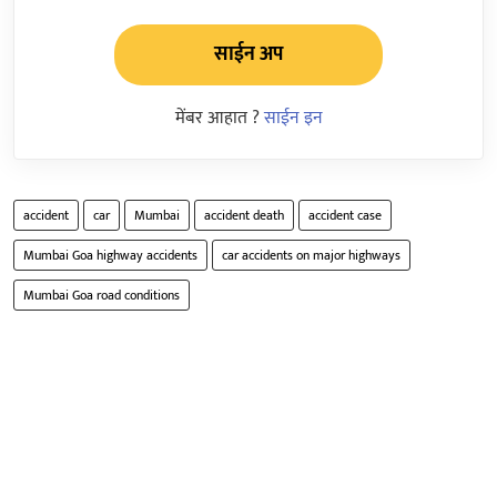
साईन अप
मेंबर आहात ?
साईन इन
accident
car
Mumbai
accident death
accident case
Mumbai Goa highway accidents
car accidents on major highways
Mumbai Goa road conditions