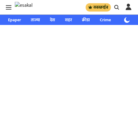
सबस्क्राईब
Epaper
ताज्या
देश
शहर
क्रीडा
Crime
साप्ताहिक