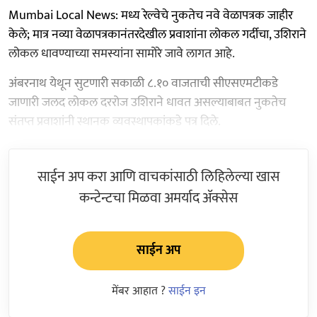
Mumbai Local News: मध्य रेल्वेचे नुकतेच नवे वेळापत्रक जाहीर
केले; मात्र नव्या वेळापत्रकानंतरदेखील प्रवाशांना लोकल गर्दीचा, उशिराने
लोकल धावण्याच्या समस्यांना सामोरे जावे लागत आहे.
अंबरनाथ येथून सुटणारी सकाळी ८.१० वाजताची सीएसएमटीकडे
जाणारी जलद लोकल दररोज उशिराने धावत असल्याबाबत नुकतेच
संतप्त प्रवाशांनी स्थानक व्यवस्थापकांकडे पत्र दिले.
साईन अप करा आणि वाचकांसाठी लिहिलेल्या खास
कन्टेन्टचा मिळवा अमर्याद ॲक्सेस
साईन अप
मेंबर आहात ?
साईन इन