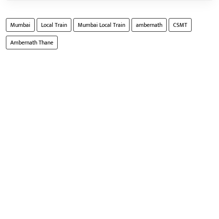
Mumbai
Local Train
Mumbai Local Train
ambernath
CSMT
Ambernath Thane