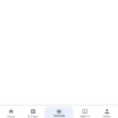
सबस्क्राईब
Home
E-Paper
लाईव्ह TV
सकाळ+