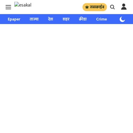
सबस्क्राईब
Epaper
ताज्या
देश
शहर
क्रीडा
Crime
साप्ताहिक