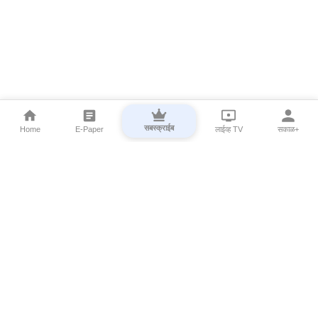
सबस्क्राईब
Home
E-Paper
लाईव्ह TV
सकाळ+
⌄
Marathi News
⌄
About Esakal