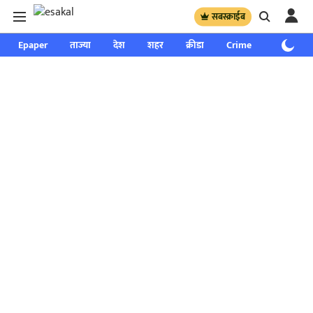
सबस्क्राईब
Epaper
ताज्या
देश
शहर
क्रीडा
Crime
साप्ताहिक