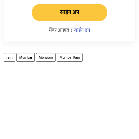
साईन अप
मेंबर आहात ?
साईन इन
rain
Mumbai
Monsoon
Mumbai Rain