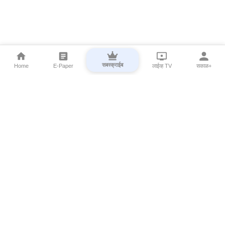
सबस्क्राईब
Home
E-Paper
लाईव्ह TV
सकाळ+
⌄
Marathi News
⌄
About Esakal
⌄
Digital Products