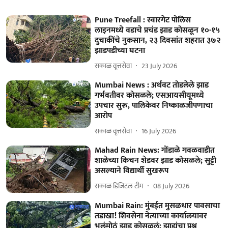
Pune Treefall : स्वारगेट पोलिस
लाइनमध्ये वडाचे प्रचंड झाड कोसळून १०-१५
दुचाकींचे नुकसान, २३ दिवसांत शहरात ३७२
झाडपडीच्या घटना
सकाळ वृत्तसेवा
23 July 2026
Mumbai News : अर्धवट तोडलेले झाड
गर्भवतीवर कोसळले; एसआयसीयूमध्ये
उपचार सुरू, पालिकेवर निष्काळजीपणाचा
आरोप
सकाळ वृत्तसेवा
16 July 2026
Mahad Rain News: गोंडाळे गवळवाडीत
शाळेच्या किचन शेडवर झाड कोसळले; सुट्टी
असल्याने विद्यार्थी सुखरूप
सकाळ डिजिटल टीम
08 July 2026
Mumbai Rain: मुंबईत मुसळधार पावसाचा
तडाखा! शिवसेना नेत्याच्या कार्यालयावर
भलंमोठं झाड कोसळलं; झाडांचा प्रश्न