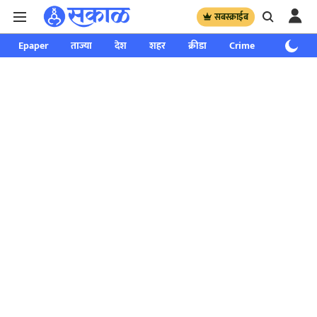
सबस्क्राईब
Epaper
ताज्या
देश
शहर
क्रीडा
Crime
साप्ताहिक