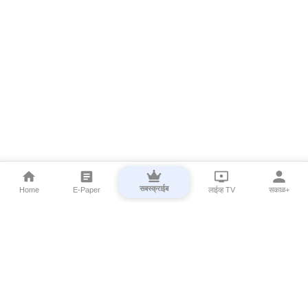
सबस्क्राईब
Home
E-Paper
लाईव्ह TV
सकाळ+