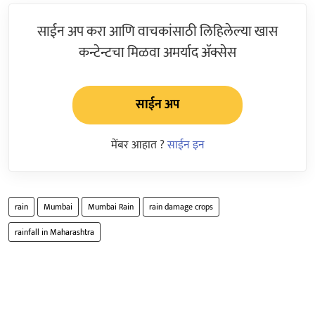
साईन अप करा आणि वाचकांसाठी लिहिलेल्या खास
कन्टेन्टचा मिळवा अमर्याद ॲक्सेस
साईन अप
मेंबर आहात ?
साईन इन
rain
Mumbai
Mumbai Rain
rain damage crops
rainfall in Maharashtra