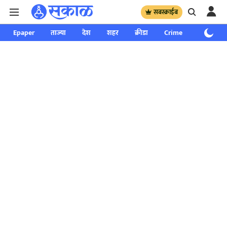
सबस्क्राईब
Epaper
ताज्या
देश
शहर
क्रीडा
Crime
साप्ताहिक