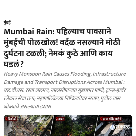
मुंबई
Mumbai Rain: पहिल्याच पावसाने
मुंबईची पोलखोल! वर्दळ नसल्याने मोठी
दुर्घटना टळली; नेमकं कुठे आणि काय
घडलं?
Heavy Monsoon Rain Causes Flooding, Infrastructure
Damage and Transport Disruptions Across Mumbai :
एल.बी.एस. रस्ता जलमय, नालासोपाऱ्यात गुडघाभर पाणी, ट्रान्स-हार्बर
लोकल सेवा ठप्प; महापालिकेच्या निष्क्रियतेवर संताप, पुढील तास
धोक्याचे असल्याचा इशारा