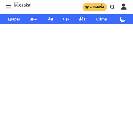
सबस्क्राईब
Epaper
ताज्या
देश
शहर
क्रीडा
Crime
साप्ताहिक