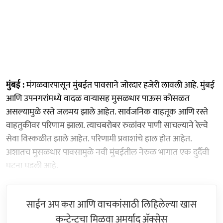
मुंबई :
मंगळवारपासून मुंबईत पावसाने जोरदार हजेरी लावली आहे. मुंबई
आणि उपनगरांमध्ये वादळ वाऱ्यासह मुसळधार पाऊस कोसळत
असल्यामुळे रस्ते जलमय झाले आहेत. सार्वजनिक वाहतूक आणि रस्ते
वाहतुकीवर परिणाम झाला. त्याचबरोबर रुळांवर पाणी साचल्याने रेल्वे
सेवा विस्कळीत झाले आहेत. परिणामी प्रवाशांचे हाल होत आहेत.
अशातच मुसळधार पावसामुळे नवी मुंबईतील नेरुळ भागात एक दुर्दैवी
घटना घडली आहे.
साईन अप करा आणि वाचकांसाठी लिहिलेल्या खास
कन्टेन्टचा मिळवा अमर्याद ॲक्सेस