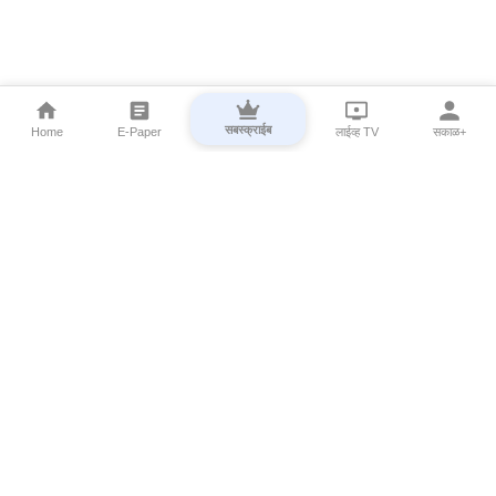
सबस्क्राईब
Home
E-Paper
लाईव्ह TV
सकाळ+
⌄
Marathi News
⌄
About Esakal
⌄
Digital Products