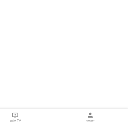
लाईव्ह TV
सकाळ+