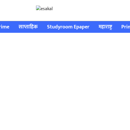
rime
साप्ताहिक
Studyroom Epaper
महाराष्ट्र
Pri