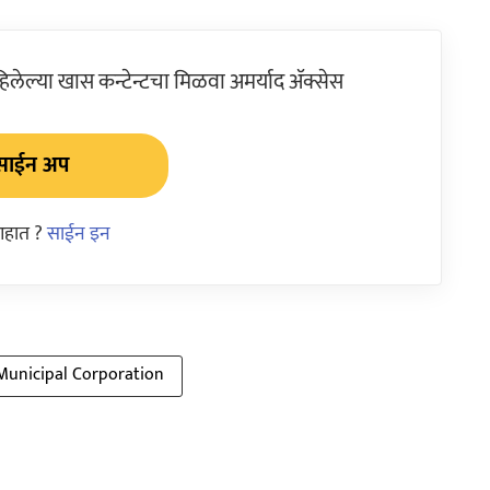
ेल्या खास कन्टेन्टचा मिळवा अमर्याद ॲक्सेस
साईन अप
आहात ?
साईन इन
unicipal Corporation