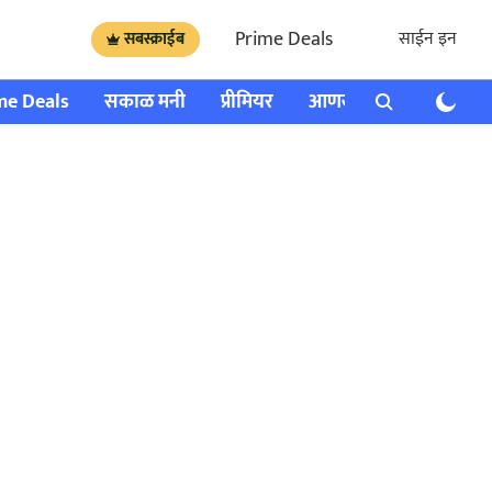
Prime Deals
साईन इन
सबस्क्राईब
me Deals
सकाळ मनी
प्रीमियर
आणखी
राशी भविष्य