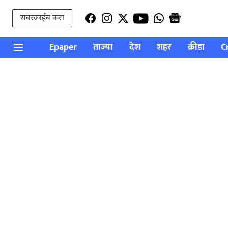
सबस्क्राईब करा
Epaper
ताज्या
देश
शहर
क्रीडा
C