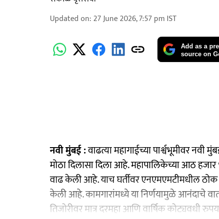
Updated on
:
27 June 2026, 7:57 pm
IST
Add as a pre
source on G
नवी मुंबई :
वाढत्या महागाईच्या पार्श्वभूमीवर नवी म
मोठा दिलासा दिला आहे. महापालिकेच्या आठ हजार ९९
वाढ केली आहे. याच घर्तीवर एनएमएमटीमधील ठोक (कं
केली आहे. कामगारांमध्ये या निर्णयामुळे आनंदाचे 
तिजोरीवर मात्र दरमहा आणि वार्षिक कोट्यवधी रुपया