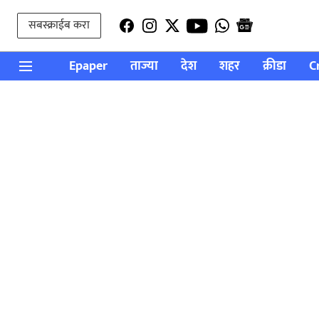
सबस्क्राईब करा
Epaper
ताज्या
देश
शहर
क्रीडा
C