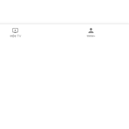
लाईव्ह TV
सकाळ+
l Programs
Print Products