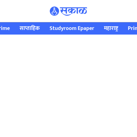
rime
साप्ताहिक
Studyroom Epaper
महाराष्ट्र
Pri