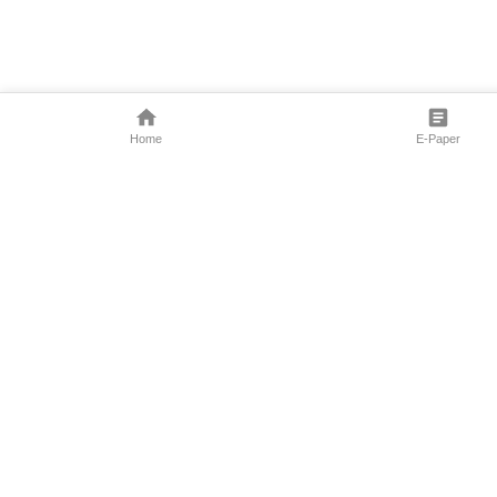
Home
E-Paper
Follow Us
Marathi News