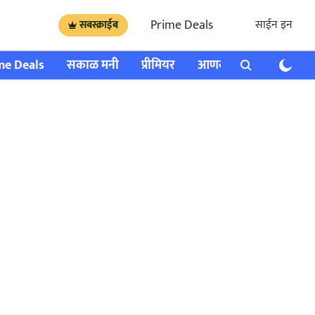
Prime Deals
साईन इन
सबस्क्राईब
me Deals
सकाळ मनी
प्रीमियर
आणखी
राशी भविष्य