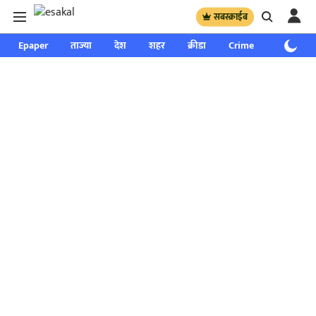
सबस्क्राईब
Epaper
ताज्या
देश
शहर
क्रीडा
Crime
साप्ताहिक