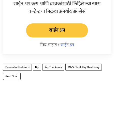
साईन अप करा आणि वाचकांसाठी लिहिलेल्या खास
कन्टेन्टचा मिळवा अमर्याद ॲक्सेस
साईन अप
मेंबर आहात ?
साईन इन
Devendra Fadnavis
Bjp
Raj Thackeray
MNS Chief Raj Thackeray
Amit Shah