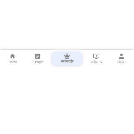
सबस्क्राईब
Home
E-Paper
लाईव्ह TV
सकाळ+
⌄
Marathi News
⌄
About Esakal