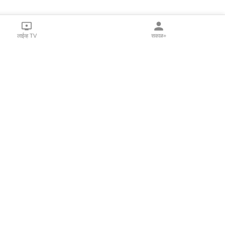
लाईव्ह TV
सकाळ+
l Programs
Print Products
Sakal Saptahik
hka
Family Doctor