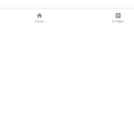
Home
E-Paper
Follow Us
Marathi News
Maharashtra N
Entertainment 