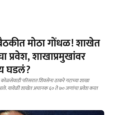
बैठकीत मोठा गोंधळ! शाखेत
प्रवेश, शाखाप्रमुखांवर
ाय घडलं?
ोळसेवाडी परिसरात शिवसेना ठाकरे गटाच्या शाखा
 आले. यावेळी शाखेत अचानक ६० ते ७० जणांचा प्रवेश करत