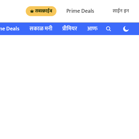
Prime Deals
साईन इन
सबस्क्राईब
me Deals
सकाळ मनी
प्रीमियर
आणखी
राशी भविष्य