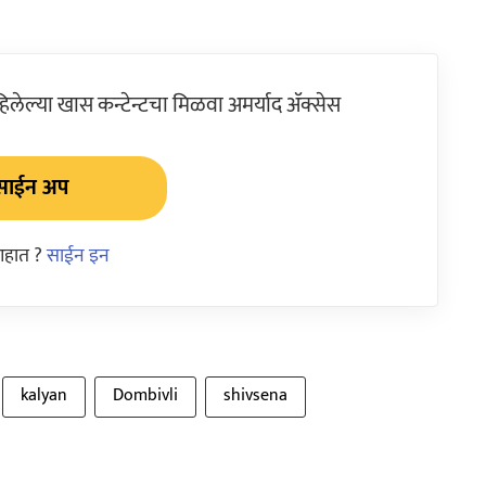
ेल्या खास कन्टेन्टचा मिळवा अमर्याद ॲक्सेस
साईन अप
आहात ?
साईन इन
kalyan
Dombivli
shivsena