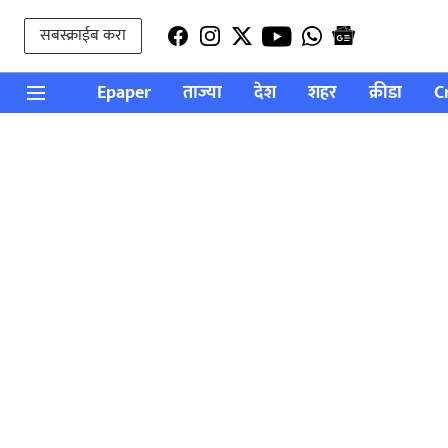
सबस्क्राईब करा
Epaper
ताज्या
देश
शहर
क्रीडा
C