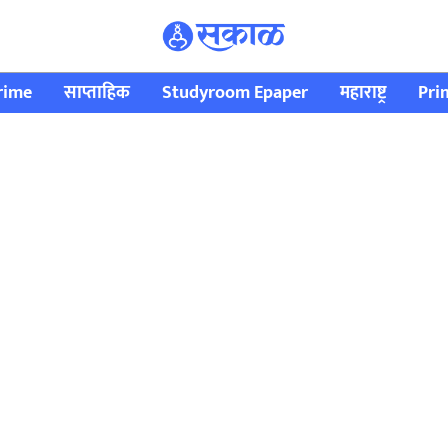
rime
साप्ताहिक
Studyroom Epaper
महाराष्ट्र
Pri