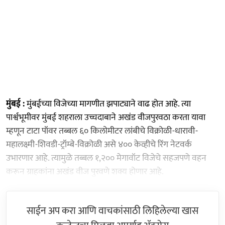
मुंबई :
मुंबईच्या विजेच्या मागणीत झपाट्याने वाढ होत आहे. त्या
पार्श्वभूमीवर मुंबई शहराला उच्चदाबाने अखंड वीजपुरवठा करता यावा
म्हणून टाटा पॉवर तब्बल ६० किलोमीटर लांबीचे विक्रोळी-धारावी-
महालक्ष्मी-शिवडी-ट्रॉम्बे-विक्रोळी असे ४०० केव्हीचे रिंग नेटवर्क
उभारणार आहे. त्यामुळे तब्बल १,२०० मेगावॉट विजेचे सहजपणे वहन
करून ग्राहकांना अखंड वीज पुरवणे शक्य होणार आहे.
साईन अप करा आणि वाचकांसाठी लिहिलेल्या खास