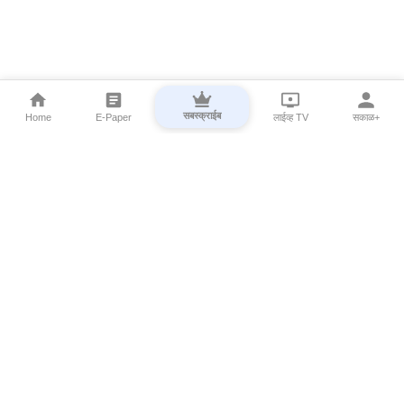
सबस्क्राईब
Home
E-Paper
लाईव्ह TV
सकाळ+
⌄
Marathi News
⌄
About Esakal
⌄
Digital Products