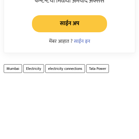
कन्टेन्टचा मिळवा अमर्याद ॲक्सेस
साईन अप
मेंबर आहात ?
साईन इन
Mumbai
Electricity
electricity connections
Tata Power