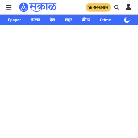
सबस्क्राईब
Epaper
ताज्या
देश
शहर
क्रीडा
Crime
साप्ताहिक