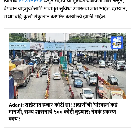
त्यामध्ये
एमएमआरडीए
कडून महत्त्वाची भूमिका बजावली जात असून,
वेगवान वाहतुकीसाठी पायाभूत सुविधा उभारल्या जात आहेत. दरम्यान,
सध्या वांद्रे-कुर्ला संकुलात काॅर्पोरेट कार्यालये झाली आहेत.
Adani: साडेसात हजार कोटी द्या! अदाणींची ‘परिवहन’कडे
मागणी, राज्य शासनाचे ५०० कोटी बुडणार; नेमकं प्रकरण
काय?