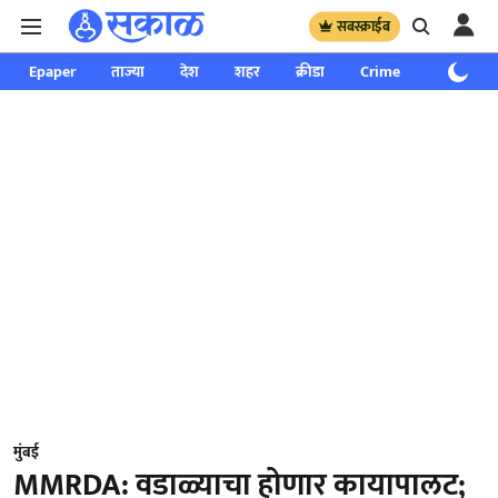
सबस्क्राईब
Epaper
ताज्या
देश
शहर
क्रीडा
Crime
साप्ताहिक
मुंबई
MMRDA: वडाळ्याचा होणार कायापालट;