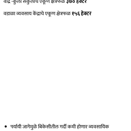
वांद्रे -कुर्ला संकुलाचे एकूण क्षेत्रफळ
३७० हेक्टर
वडाळा व्यवसाय केंद्राचे एकूण क्षेत्रफळ
१५६ हेक्टर
पर्यायी जागेमुळे बिकेसीतील गर्दी कमी होणार व्यवसायिक