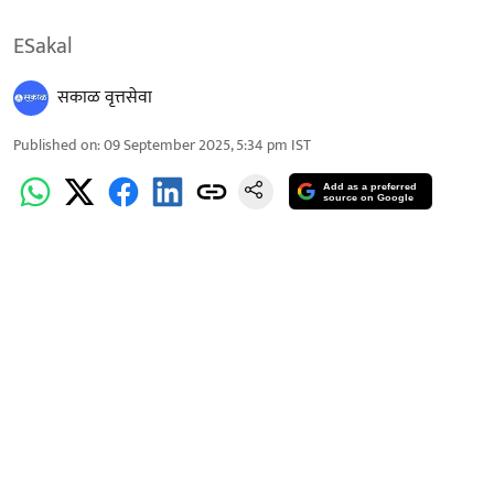
ESakal
सकाळ वृत्तसेवा
Published on
:
09 September 2025, 5:34 pm
IST
Add as a preferred
source on Google