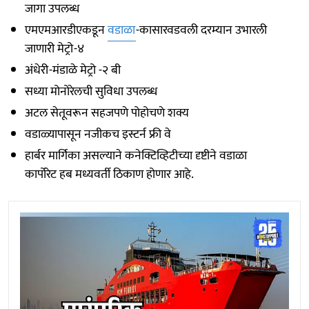
जागा उपलब्ध
एमएमआरडीएकडून
वडाळा
-कासारवडवली दरम्यान उभारली
जाणारी मेट्रो-४
अंधेरी-मंडाळे मेट्रो -२ बी
सध्या मोनोरेलची सुविधा उपलब्ध
अटल सेतूवरून सहजपणे पोहोचणे शक्य
वडाळ्यापासून नजीकच इस्टर्न फ्री वे
हार्बर मार्गिका असल्याने कनेक्टिव्हिटीच्या दृष्टीने वडाळा
कार्पोरेट हब मध्यवर्ती ठिकाण होणार आहे.