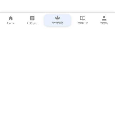
सबस्क्राईब
Home
E-Paper
लाईव्ह TV
सकाळ+
⌄
Marathi News
⌄
About Esakal
⌄
Digital Products
⌄
Sakal Programs