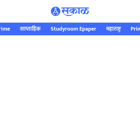
rime
साप्ताहिक
Studyroom Epaper
महाराष्ट्र
Pri