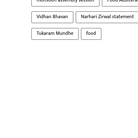
monsoon assembly session
Food Adultera
Vidhan Bhavan
Narhari Zirwal statement
Tukaram Mundhe
food