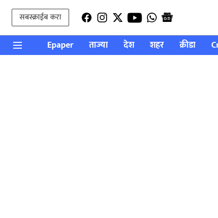
सबस्क्राईब करा
Epaper
ताज्या
देश
शहर
क्रीडा
C