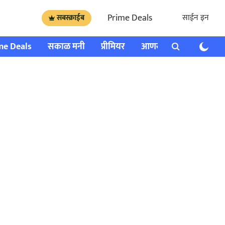
Prime Deals
साईन इन
सबस्क्राईब
me Deals
सकाळ मनी
प्रीमियर
आणखी
राशी भविष्य