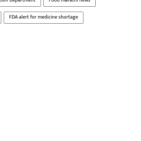
tion Department
Food marathi news
FDA alert for medicine shortage