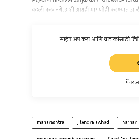
सदस्यांनी तोंडभरून कौतुक केले. त्याचबरोबर त्यांच्या 
बदली करू नये, अशी आग्रही मागणीही करण्यात आल
साईन अप करा आणि वाचकांसाठी लिहिल
मेंबर 
maharashtra
jitendra awhad
narhari 