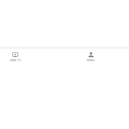
लाईव्ह TV
सकाळ+