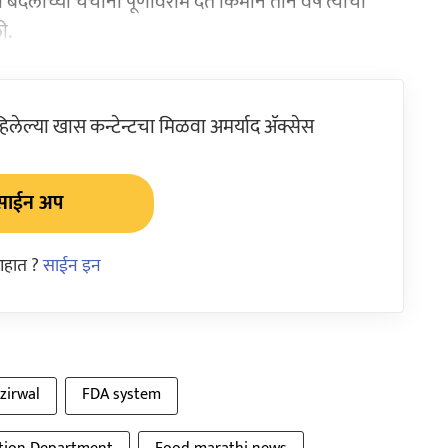
बदलीच्या चर्चांना पूर्णविराम देत किमान तीन वर्षे त्यांची
ी.
ेल्या खास कन्टेन्टचा मिळवा अमर्याद ॲक्सेस
साईन अप
आहात ?
साईन इन
zirwal
FDA system