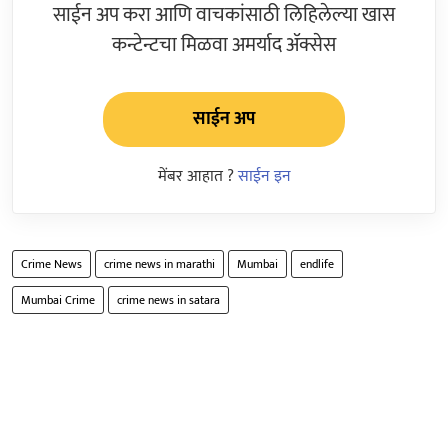
साईन अप करा आणि वाचकांसाठी लिहिलेल्या खास
कन्टेन्टचा मिळवा अमर्याद ॲक्सेस
साईन अप
मेंबर आहात ?
साईन इन
Crime News
crime news in marathi
Mumbai
endlife
Mumbai Crime
crime news in satara