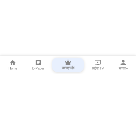
सबस्क्राईब
Home
E-Paper
लाईव्ह TV
सकाळ+
⌄
Marathi News