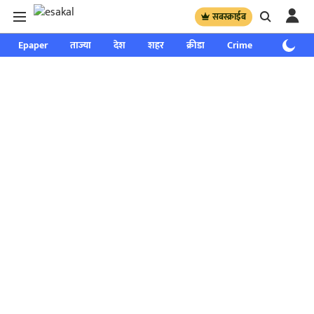
सबस्क्राईब
Epaper
ताज्या
देश
शहर
क्रीडा
Crime
साप्ताहिक