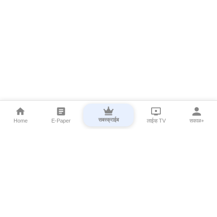
सबस्क्राईब
Home
E-Paper
लाईव्ह TV
सकाळ+
⌄
Marathi News