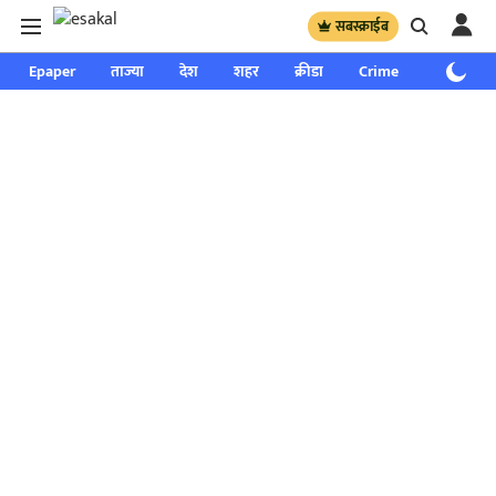
सबस्क्राईब
Epaper
ताज्या
देश
शहर
क्रीडा
Crime
साप्ताहिक