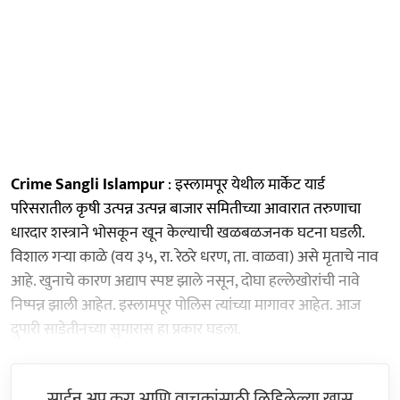
Crime Sangli Islampur
: इस्लामपूर येथील मार्केट यार्ड
परिसरातील कृषी उत्पन्न उत्पन्न बाजार समितीच्या आवारात तरुणाचा
धारदार शस्त्राने भोसकून खून केल्याची खळबळजनक घटना घडली.
विशाल गऱ्या काळे (वय ३५, रा. रेठरे धरण, ता. वाळवा) असे मृताचे नाव
आहे. खुनाचे कारण अद्याप स्पष्ट झाले नसून, दोघा हल्लेखोरांची नावे
निष्पन्न झाली आहेत. इस्लामपूर पोलिस त्यांच्या मागावर आहेत. आज
दुपारी साडेतीनच्या सुमारास हा प्रकार घडला.
साईन अप करा आणि वाचकांसाठी लिहिलेल्या खास