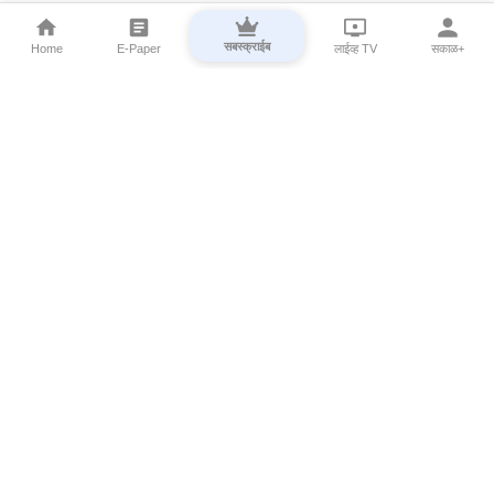
सबस्क्राईब
Home
E-Paper
लाईव्ह TV
सकाळ+
⌄
Marathi News
⌄
About Esakal
⌄
Digital Products
⌄
Sakal Programs