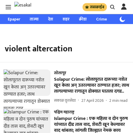
सबस्क्राईब
Epaper
ताज्या
देश
शहर
क्रीडा
Crime
साप्ताहिक
violent altercation
सोलापूर
Solapur Crime: साेलापूरात दारूच्या नशेत
खून केला अन्‌ उतरल्यावर ठाण्यात हजर; लाथ
लागल्याच्या रागातून डोक्यात घातला दगड..
सकाळ वृत्तसेवा
27 April 2026
2
min read
पश्चिम महाराष्ट्र
Islampur Crime : एक महिला व दोन पुरुष
यांच्यात दीड तास वाद, शेवटी खून केल्यावर
वाद थांबला; सांगली जिल्ह्यात नेमकं काय