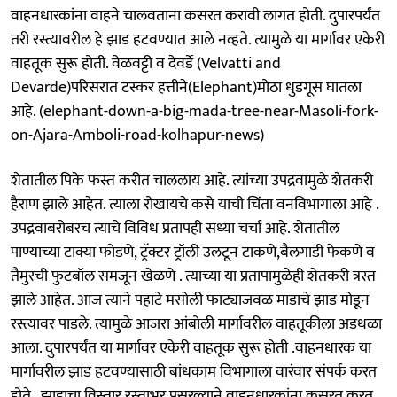
वाहनधारकांना वाहने चालवताना कसरत करावी लागत होती. दुपारपर्यंत
तरी रस्त्यावरील हे झाड हटवण्यात आले नव्हते. त्यामुळे या मार्गावर एकेरी
वाहतूक सुरू होती. वेळवट्टी व देवर्डे (Velvatti and
Devarde)परिसरात टस्कर हत्तीने(Elephant)मोठा धुडगूस घातला
आहे. (elephant-down-a-big-mada-tree-near-Masoli-fork-
on-Ajara-Amboli-road-kolhapur-news)
शेतातील पिके फस्त करीत चाललाय आहे. त्यांच्या उपद्रवामुळे शेतकरी
हैराण झाले आहेत. त्याला रोखायचे कसे याची चिंता वनविभागाला आहे .
उपद्रवाबरोबरच त्याचे विविध प्रतापही सध्या चर्चा आहे. शेतातील
पाण्याच्या टाक्या फोडणे, ट्रॅक्टर ट्रॉली उलटून टाकणे,बैलगाडी फेकणे व
तैमुरची फुटबॉल समजून खेळणे . त्याच्या या प्रतापामुळेही शेतकरी त्रस्त
झाले आहेत. आज त्याने पहाटे मसोली फाट्याजवळ माडाचे झाड मोडून
रस्त्यावर पाडले. त्यामुळे आजरा आंबोली मार्गावरील वाहतूकीला अडथळा
आला. दुपारपर्यंत या मार्गावर एकेरी वाहतूक सुरू होती .वाहनधारक या
मार्गावरील झाड हटवण्यासाठी बांधकाम विभागाला वारंवार संपर्क करत
होते . झाडाचा विस्तार रस्ताभर पसरल्याने वाहनधारकांना कसरत करत