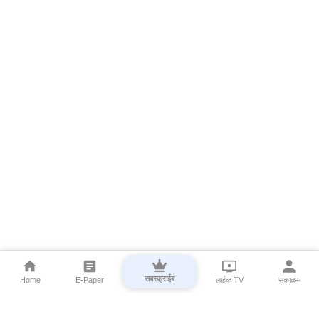
सबस्क्राईब
Home
E-Paper
लाईव्ह TV
सकाळ+