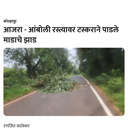
कोल्हापूर
आजरा - आंबोली रस्त्यावर टस्कराने पाडले
माडाचे झाड
रणजित कालेकर