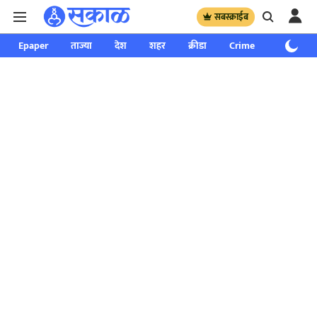
सबस्क्राईब
Epaper
ताज्या
देश
शहर
क्रीडा
Crime
साप्ताहिक