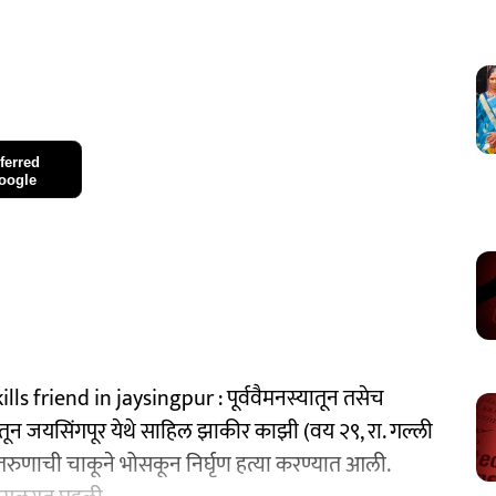
ferred
oogle
ills friend in jaysingpur : पूर्ववैमनस्यातून तसेच
ादातून जयसिंगपूर येथे साहिल झाकीर काझी (वय २९, रा. गल्ली
ा तरुणाची चाकूने भोसकून निर्घृण हत्या करण्यात आली.