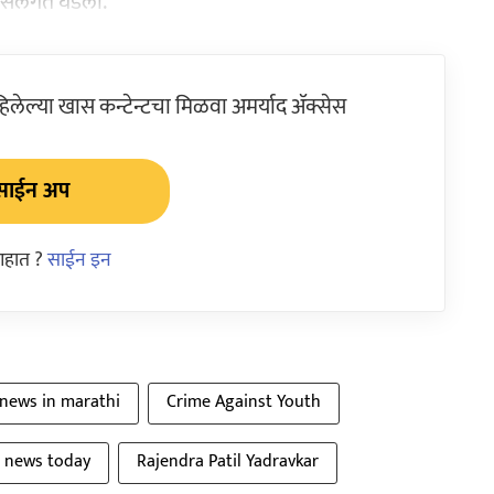
 ऑफिसलगत घडली.
ेल्या खास कन्टेन्टचा मिळवा अमर्याद ॲक्सेस
साईन अप
आहात ?
साईन इन
 news in marathi
Crime Against Youth
 news today
Rajendra Patil Yadravkar