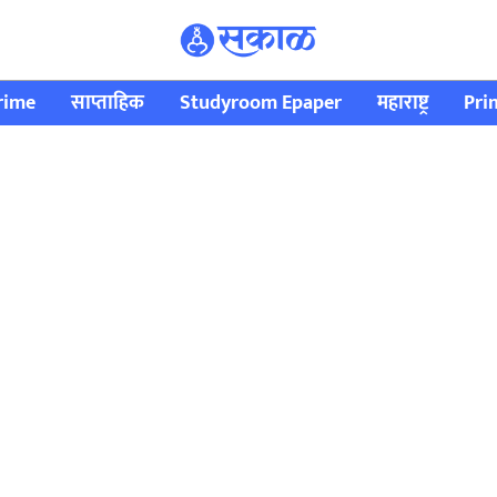
rime
साप्ताहिक
Studyroom Epaper
महाराष्ट्र
Pri