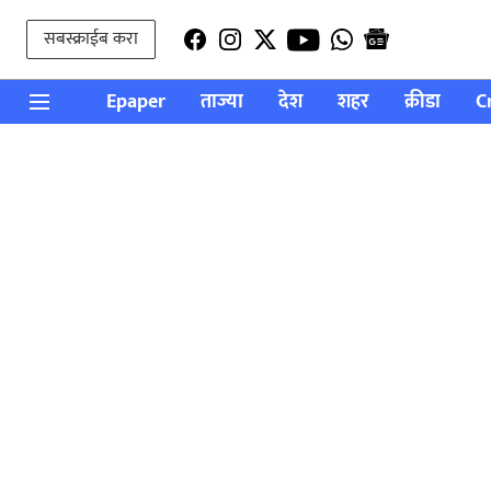
सबस्क्राईब करा
Epaper
ताज्या
देश
शहर
क्रीडा
C