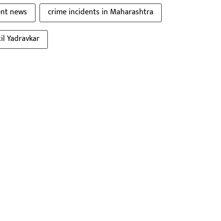
ent news
crime incidents in Maharashtra
il Yadravkar