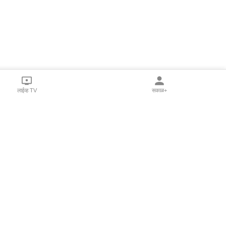
लाईव्ह TV
सकाळ+