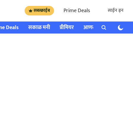
Prime Deals
साईन इन
सबस्क्राईब
me Deals
सकाळ मनी
प्रीमियर
आणखी
राशी भविष्य