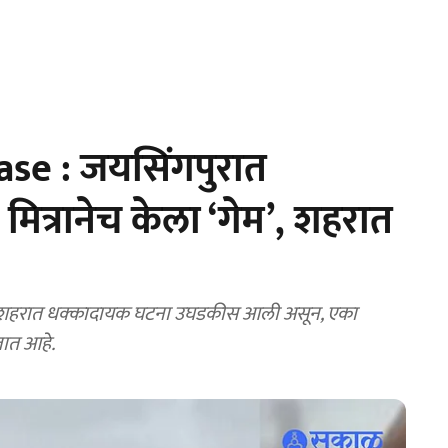
ase : जयसिंगपुरात
ित्रानेच केला ‘गेम’, शहरात
ूर शहरात धक्कादायक घटना उघडकीस आली असून, एका
जात आहे.