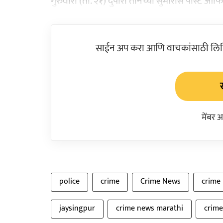
गुरुवारी (ता. २१) दुपारी तीनच्या सुमारास पोस्ट
साईन अप करा आणि वाचकांसाठी लिहिल
मेंबर 
police
crime
Crime News
crime
jaysingpur
crime news marathi
crime