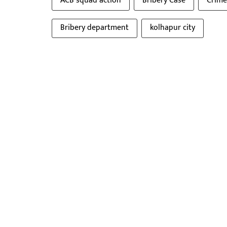
ACB squad action
Bribery Case
Crime
Bribery department
kolhapur city