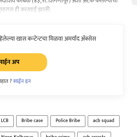
शिव कांबळे (४३, रा. शिंगणापूर) अशी अटक केलेल्यांची
 सुमारास ही कारवाई झाली.
ेल्या खास कन्टेन्टचा मिळवा अमर्याद ॲक्सेस
साईन अप
आहात ?
साईन इन
LCB
Bribe case
Police Bribe
acb squad