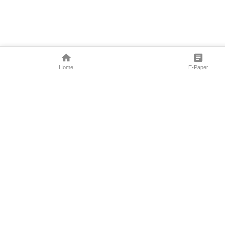
Home
E-Paper
Follow Us
Marathi News
Maharashtra N