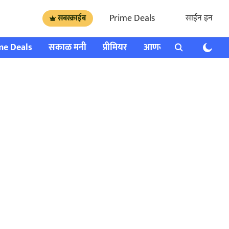
Prime Deals
साईन इन
सबस्क्राईब
me Deals
सकाळ मनी
प्रीमियर
आणखी
राशी भविष्य