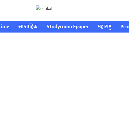
rime
साप्ताहिक
Studyroom Epaper
महाराष्ट्र
Pri