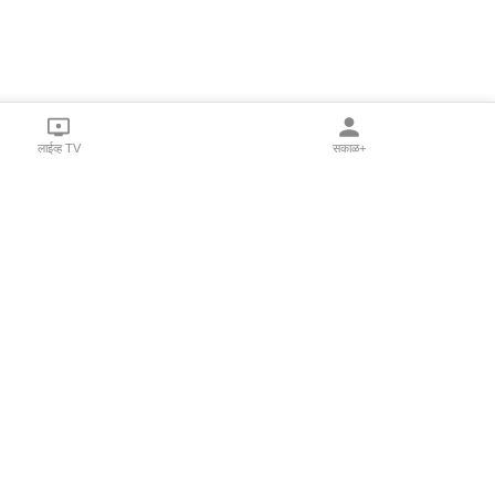
लाईव्ह TV
सकाळ+
l Programs
Print Products
Sakal Saptahik