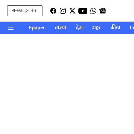
सबस्क्राईब करा
Epaper
ताज्या
देश
शहर
क्रीडा
C