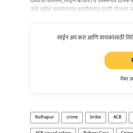
शिवाजी कॉलनी, लाईन बाजार) व उपसरपंच दीपक सदा
नावे आहेत. ग्रामपंचायत कार्यालयात दुपारी दोनच्या
साईन अप करा आणि वाचकांसाठी लिहिल
मेंबर 
Kolhapur
crime
bribe
ACB