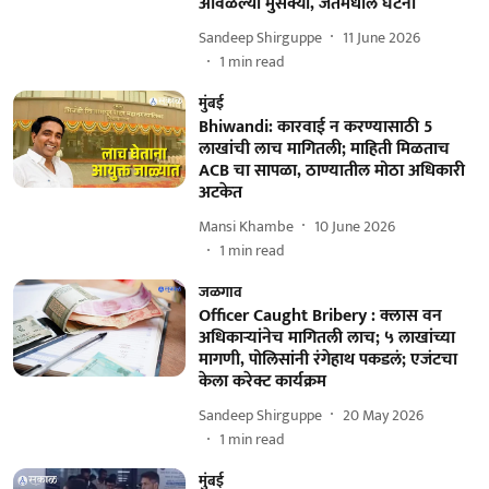
आवळल्या मुसक्या, जतमधील घटना
Sandeep Shirguppe
11 June 2026
1
min read
मुंबई
Bhiwandi: कारवाई न करण्यासाठी 5
लाखांची लाच मागितली; माहिती मिळताच
ACB चा सापळा, ठाण्यातील मोठा अधिकारी
अटकेत
Mansi Khambe
10 June 2026
1
min read
जळगाव
Officer Caught Bribery : क्लास वन
अधिकाऱ्यांनेच मागितली लाच; ५ लाखांच्या
मागणी, पोलिसांनी रंगेहाथ पकडलं; एजंटचा
केला करेक्ट कार्यक्रम
Sandeep Shirguppe
20 May 2026
1
min read
मुंबई