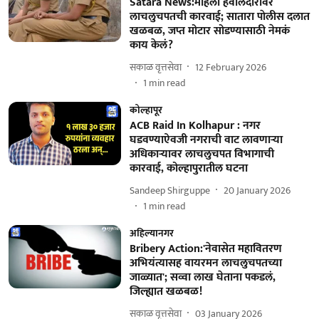
Satara News:महिला हवालदारावर
लाचलुचपतची कारवाई; सातारा पाेलीस दलात
खळबळ, जप्त मोटार सोडण्यासाठी नेमकं
काय केलं?
सकाळ वृत्तसेवा
12 February 2026
1
min read
कोल्हापूर
ACB Raid In Kolhapur : नगर
घडवण्याऐवजी नगराची वाट लावणाऱ्या
अधिकाऱ्यावर लाचलुचपत विभागाची
कारवाई, कोल्हापुरातील घटना
Sandeep Shirguppe
20 January 2026
1
min read
अहिल्यानगर
Bribery Action:'नेवासेत महावितरण
अभियंत्यासह वायरमन लाचलुचपतच्या
जाळ्यात'; सव्वा लाख घेताना पकडलं,
जिल्ह्यात खळबळ!
सकाळ वृत्तसेवा
03 January 2026