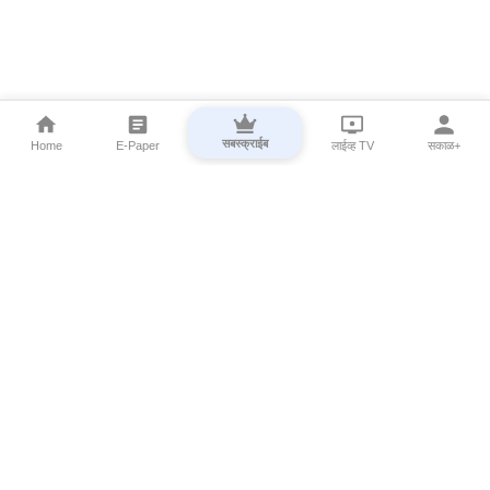
सबस्क्राईब
Home
E-Paper
लाईव्ह TV
सकाळ+
⌄
Marathi News
⌄
About Esakal