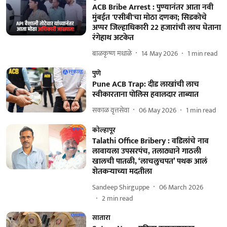
ACB Bribe Arrest : पुण्यानंतर आता नवी
मुंबईत 'एसीबी'चा मोठा दणका; सिडकोचे
अप्पर जिल्हाधिकारी 22 हजारांची लाच घेताना
रंगेहाथ अटकेत
बाळकृष्ण मधाळे
14 May 2026
1
min read
पुणे
Pune ACB Trap: दीड लाखांची लाच
स्वीकारताना पोलिस हवालदार ताब्यात
सकाळ वृत्तसेवा
06 May 2026
1
min read
कोल्हापूर
Talathi Office Bribery : वडिलांचे नाव
लावायला उपसरपंच, तलाठ्याने गाठली
खालची पातळी, ‘लाचलुचपत’ पथक आलं
शेतकऱ्याच्या मदतीला
Sandeep Shirguppe
06 March 2026
2
min read
सातारा