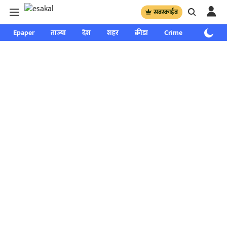
सबस्क्राईब
Epaper
ताज्या
देश
शहर
क्रीडा
Crime
साप्ताहिक