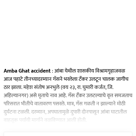
Amba Ghat accident
: आंबा येथील शासकीय विश्रामगृहाजवळ
आज पहाटे तीनच्यादरम्यान गॅसने भरलेला टॅंकर उलटून चालक जागीच
ठार झाला. महेश संतोष अनभुले (वय २३, रा. घुमारी कर्जत, जि.
अहिल्यानगर) असे मृताचे नाव आहे. गॅस टँकर उलटल्याचे वृत्त समजताच
परिसरात भीतीचे वातावरण पसरले. मात्र, गॅस गळती न झाल्याने मोठी
दुर्घटना टळली. दरम्यान, अपघातामुळे दुपारी दोनपासून आंबा घाटातील
वाहतूक पर्यायी मार्गाने वळविण्यात आली होती.