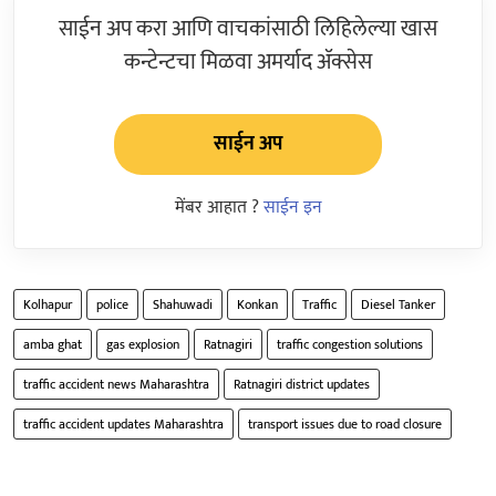
साईन अप करा आणि वाचकांसाठी लिहिलेल्या खास
कन्टेन्टचा मिळवा अमर्याद ॲक्सेस
साईन अप
मेंबर आहात ?
साईन इन
Kolhapur
police
Shahuwadi
Konkan
Traffic
Diesel Tanker
amba ghat
gas explosion
Ratnagiri
traffic congestion solutions
traffic accident news Maharashtra
Ratnagiri district updates
traffic accident updates Maharashtra
transport issues due to road closure