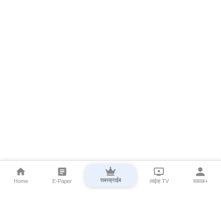
सबस्क्राईब
Home
E-Paper
लाईव्ह TV
सकाळ+