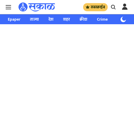
सबस्क्राईब
Epaper
ताज्या
देश
शहर
क्रीडा
Crime
साप्ताहिक