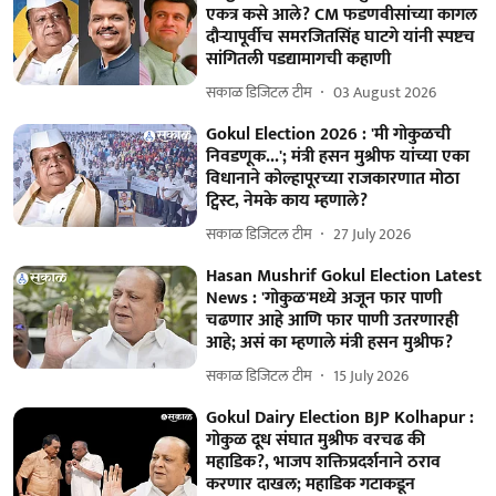
एकत्र कसे आले? CM फडणवीसांच्या कागल
दौऱ्यापूर्वीच समरजितसिंह घाटगे यांनी स्पष्टच
सांगितली पडद्यामागची कहाणी
सकाळ डिजिटल टीम
03 August 2026
Gokul Election 2026 : 'मी गोकुळची
निवडणूक...'; मंत्री हसन मुश्रीफ यांच्या एका
विधानाने कोल्हापूरच्या राजकारणात मोठा
ट्विस्ट, नेमके काय म्हणाले?
सकाळ डिजिटल टीम
27 July 2026
Hasan Mushrif Gokul Election Latest
News : 'गोकुळ'मध्ये अजून फार पाणी
चढणार आहे आणि फार पाणी उतरणारही
आहे; असं का म्हणाले मंत्री हसन मुश्रीफ?
सकाळ डिजिटल टीम
15 July 2026
Gokul Dairy Election BJP Kolhapur :
गोकुळ दूध संघात मुश्रीफ वरचढ की
महाडिक?, भाजप शक्तिप्रदर्शनाने ठराव
करणार दाखल; महाडिक गटाकडून