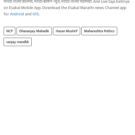
मराठी ताज्या बातम्या, मराठी ब्रेकिंग न्यूज, मराठी ताज्या घडामोडी. And Live taja batmya
on Esakal Mobile App. Download the Esakal Marathi news Channel app
for
Android
and
IOS
.
NCP
Dhananjay Mahadik
Hasan Mushrif
Maharashtra Politics
sanjay mandlik