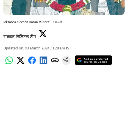
loksabha election Hasan Mushrif
esakal
सकाळ डिजिटल टीम
Updated on
:
03 March 2024, 11:28 am
IST
Add as a preferred
source on Google