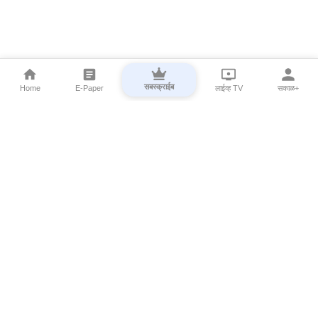
सबस्क्राईब
Home
E-Paper
लाईव्ह TV
सकाळ+
⌄
Marathi News
⌄
About Esakal
⌄
Digital Products