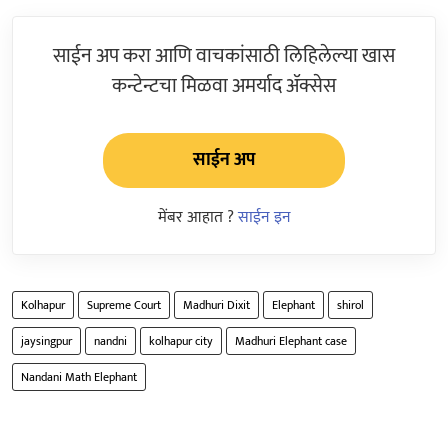
साईन अप करा आणि वाचकांसाठी लिहिलेल्या खास
कन्टेन्टचा मिळवा अमर्याद ॲक्सेस
साईन अप
मेंबर आहात ?
साईन इन
Kolhapur
Supreme Court
Madhuri Dixit
Elephant
shirol
jaysingpur
nandni
kolhapur city
Madhuri Elephant case
Nandani Math Elephant