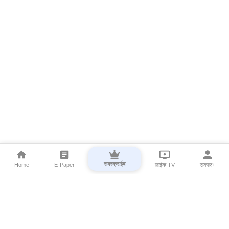
सबस्क्राईब
Home
E-Paper
लाईव्ह TV
सकाळ+