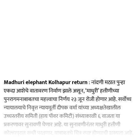
Madhuri elephant Kolhapur return
: नांदणी मठात पुन्हा
एकदा आशेचे वातावरण निर्माण झाले असून, ‘माधुरी’ हत्तीणीच्या
पुनरागमनाबाबतचा महत्त्वाचा निर्णय २३ जून रोजी होणार आहे. सर्वोच्च
न्यायालयाचे निवृत्त न्यायमूर्ती दीपक वर्मा यांच्या अध्यक्षतेखालील
उच्चस्तरीय समिती (हाय पॉवर कमिटी) संध्याकाळी ६ वाजता या
प्रकरणावर सुनावणी घेणार आहे. या सुनावणीनंतर माधुरी हत्तीणी
कोल्हापुरात कधी परतणार, याबाबतचे चित्र स्पष्ट होण्याची शक्यता आहे.