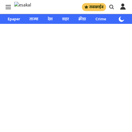
सबस्क्राईब
Epaper
ताज्या
देश
शहर
क्रीडा
Crime
साप्ताहिक