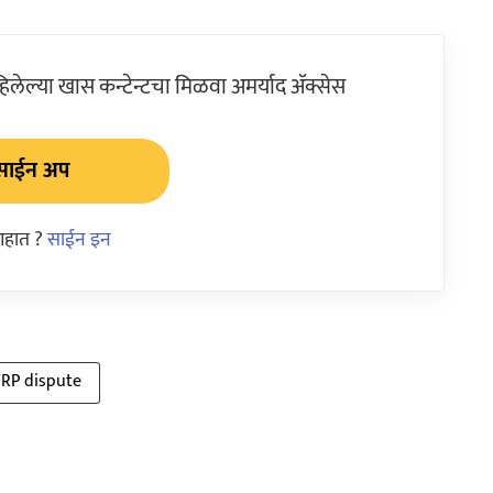
ेल्या खास कन्टेन्टचा मिळवा अमर्याद ॲक्सेस
साईन अप
आहात ?
साईन इन
RP dispute