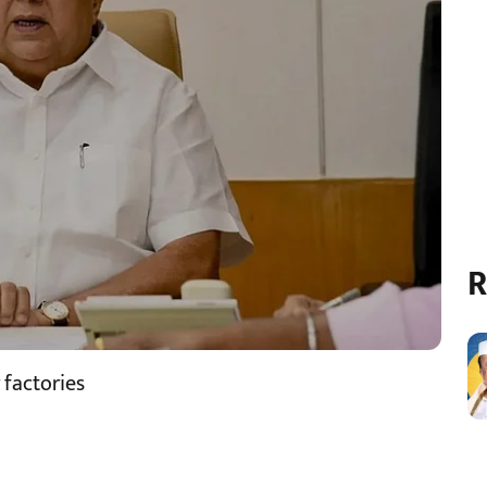
R
 factories