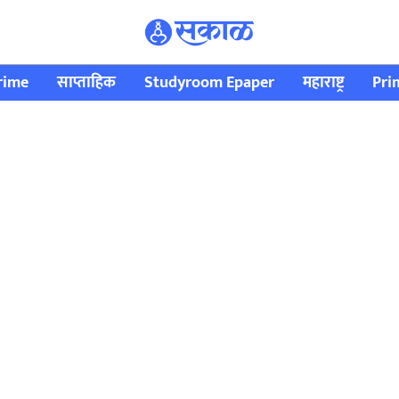
rime
साप्ताहिक
Studyroom Epaper
महाराष्ट्र
Pri