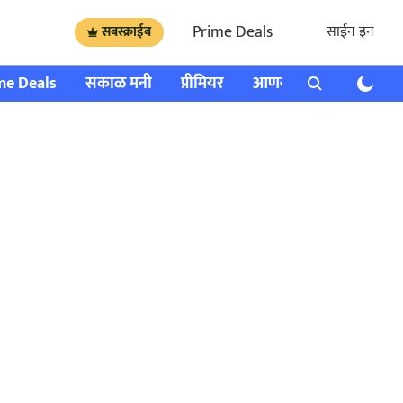
Prime Deals
साईन इन
सबस्क्राईब
me Deals
सकाळ मनी
प्रीमियर
आणखी
राशी भविष्य