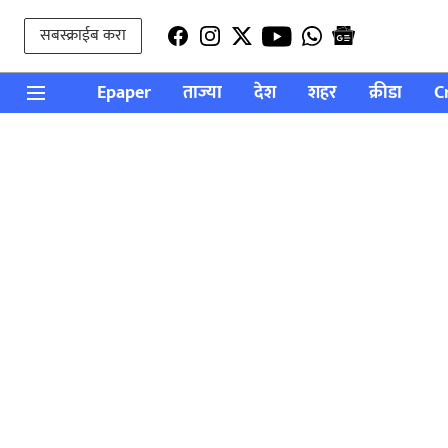
सबस्क्राईब करा
Epaper
ताज्या
देश
शहर
क्रीडा
C