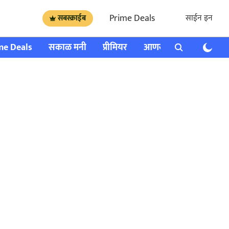
Prime Deals
साईन इन
सबस्क्राईब
me Deals
सकाळ मनी
प्रीमियर
आणखी
राशी भविष्य