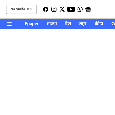
सबस्क्राईब करा
Epaper
ताज्या
देश
शहर
क्रीडा
C