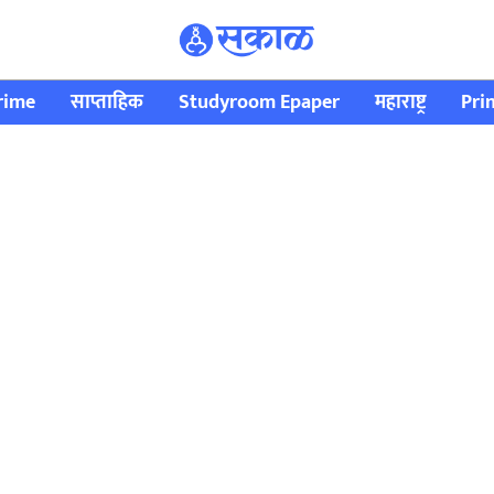
rime
साप्ताहिक
Studyroom Epaper
महाराष्ट्र
Pri