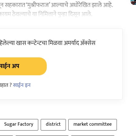
ेवून सहकारात ‘मुश्रीफराज’ आल्याचे अधोरेखित झाले आहे.
ठेवल्याचे या निमित्ताने पुन्हा दिसून आले.
ेल्या खास कन्टेन्टचा मिळवा अमर्याद ॲक्सेस
साईन अप
आहात ?
साईन इन
Sugar Factory
district
market committee