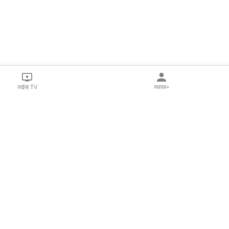
लाईव्ह TV
सकाळ+