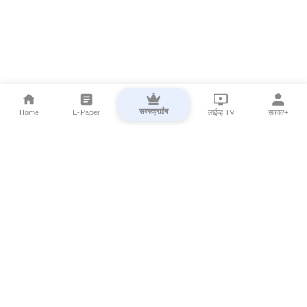
सबस्क्राईब
Home
E-Paper
लाईव्ह TV
सकाळ+
⌄
Marathi News
⌄
About Esakal