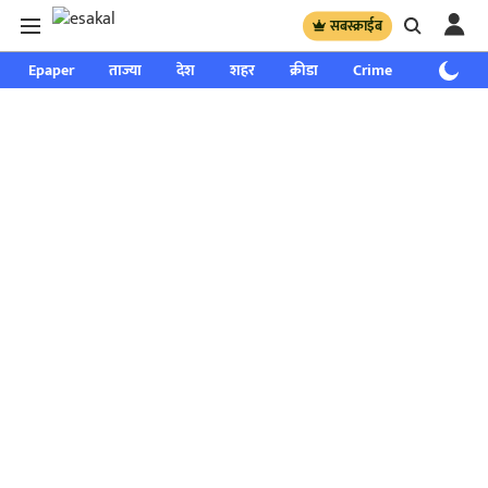
सबस्क्राईब
Epaper
ताज्या
देश
शहर
क्रीडा
Crime
साप्ताहिक