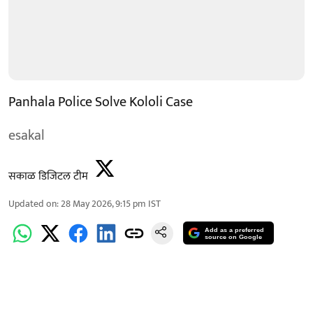
Panhala Police Solve Kololi Case
esakal
सकाळ डिजिटल टीम
Updated on
:
28 May 2026, 9:15 pm
IST
Add as a preferred
source on Google