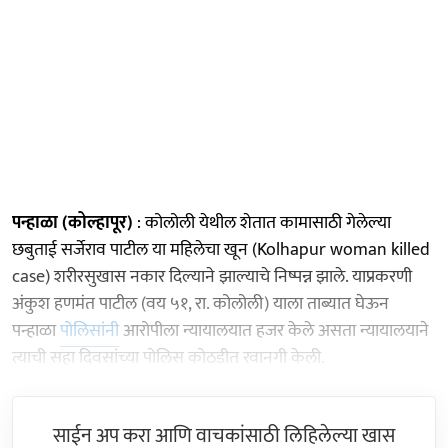
पन्हाळा (कोल्हापूर)
: कोलोली येथील शेतात कामासाठी गेलेल्या
छबुताई सर्जेराव पाटील या महिलेचा खून (Kolhapur woman killed
case) शरीरसुखास नकार दिल्याने झाल्याचे निष्पन्न झाले. याप्रकरणी
अंकुश हणमंत पाटील (वय ५१, रा. कोलोली) याला ताब्यात घेऊन
पन्हाळा
पोलिसांनी
आरोपीला न्यायालयात हजर केले असता न्यायालयाने
त्याची सहा दिवसांच्या पोलिस कोठडीत रवानगी केली.
साईन अप करा आणि वाचकांसाठी लिहिलेल्या खास