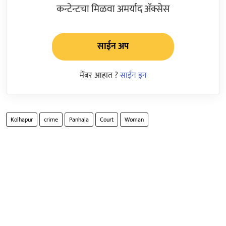
कन्टेन्टचा मिळवा अमर्याद ॲक्सेस
साईन अप
मेंबर आहात ?
साईन इन
Kolhapur
crime
Panhala
Court
Woman