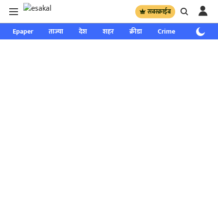
सबस्क्राईब
Epaper
ताज्या
देश
शहर
क्रीडा
Crime
साप्ताहिक