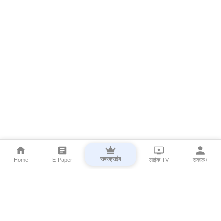
सबस्क्राईब
Home
E-Paper
लाईव्ह TV
सकाळ+