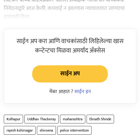
निवेदनाद्वारे आज केली. कारवाई न झाल्यास न्यायालयात जाण्याचा
इशाराही दिला.
साईन अप करा आणि वाचकांसाठी लिहिलेल्या खास
कन्टेन्टचा मिळवा अमर्याद ॲक्सेस
साईन अप
मेंबर आहात ?
साईन इन
Kolhapur
Uddhav Thackeray
maharashtra
Eknath Shinde
rajesh kshirsagar
shivsena
police intervention