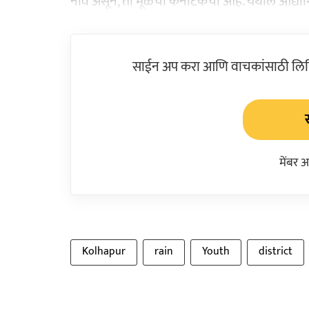
नाव असून, तो मूळचा कर्नाटकचा आहे. येथील औद्य
साईन अप करा आणि वाचकांसाठी लिहिल
मेंबर 
Kolhapur
rain
Youth
district