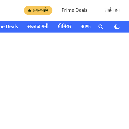
Prime Deals
साईन इन
सबस्क्राईब
me Deals
सकाळ मनी
प्रीमियर
आणखी
राशी भविष्य