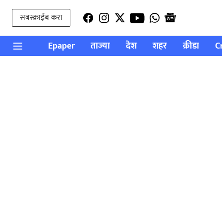
सबस्क्राईब करा
Epaper
ताज्या
देश
शहर
क्रीडा
C