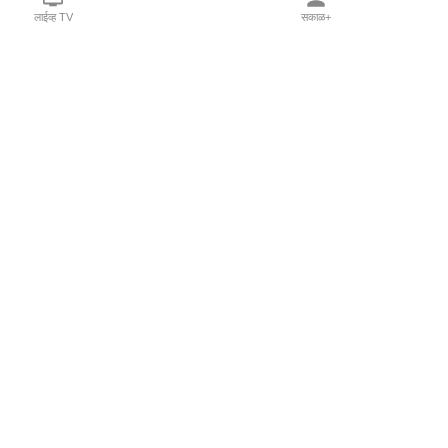
लाईव्ह TV
सकाळ+
l Programs
Print Products
Sakal Saptahik
hka
Family Doctor
 Crowdfunding
Sakal Publications
orm Pune India