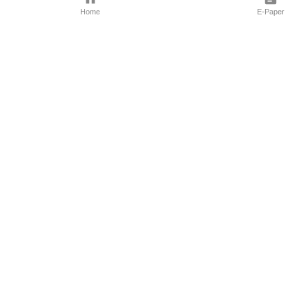
Home
E-Paper
Follow Us
Marathi News
Maharashtra N
Entertainment 
Sports News
Mumbai News