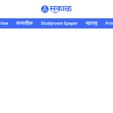
rime
साप्ताहिक
Studyroom Epaper
महाराष्ट्र
Pri