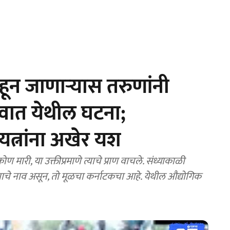
ून जाणाऱ्यास तरुणांनी
वात येथील घटना;
्रयत्नांना अखेर यश
णाचे नाव असून, तो मूळचा कर्नाटकचा आहे. येथील औद्योगिक