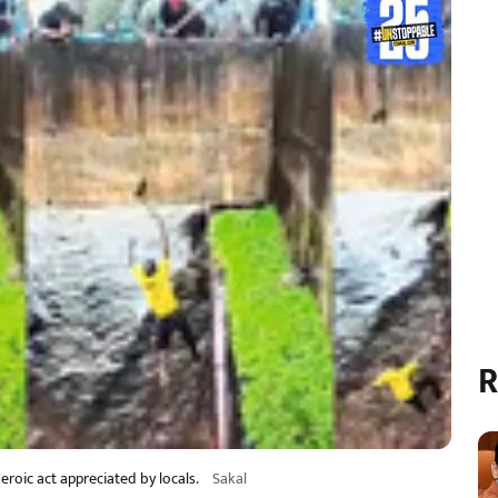
R
oic act appreciated by locals.
Sakal