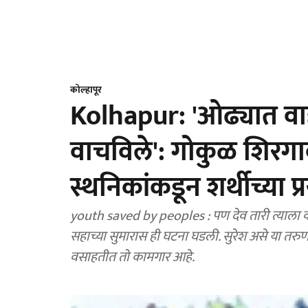
कोल्हापूर
Kolhapur: 'ओढ्यात वाह
वाचविले': गोकुळ शिरगा
स्थनिकांकडून शर्थीच्या प
youth saved by peoples : पण देव तारी त्याला कोण मारी, या उक्तीप्रमाणे त्याचे प्राण वाचले. संध्याकाळी
सहाच्या सुमारास ही घटना घडली. सुरेश असे या तरु
वसाहतीत तो कामगार आहे.