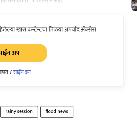
ोगिक वसाहतीत तो कामगार आहे.
ेल्या खास कन्टेन्टचा मिळवा अमर्याद ॲक्सेस
साईन अप
आहात ?
साईन इन
rainy session
flood news