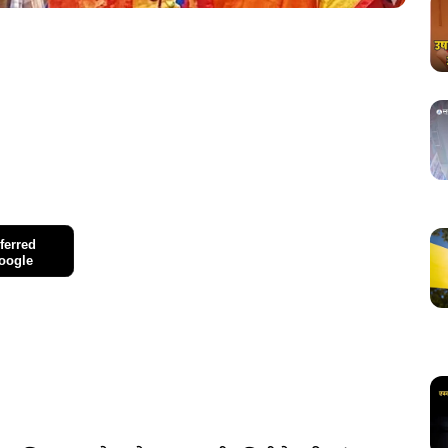
ferred
oogle