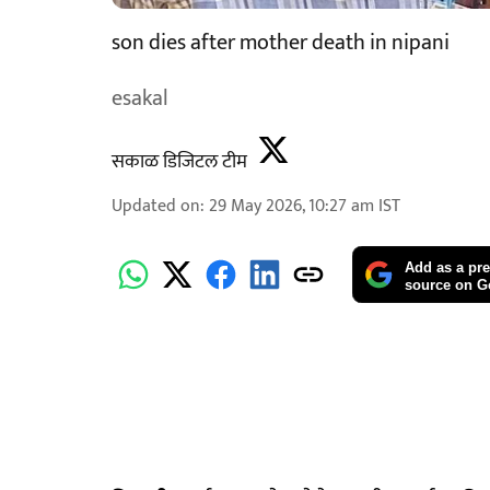
son dies after mother death in nipani
esakal
सकाळ डिजिटल टीम
Updated on
:
29 May 2026, 10:27 am
IST
Add as a pre
source on G