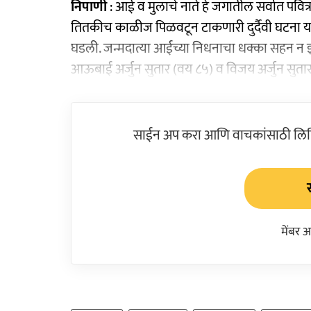
निपाणी
: आई व मुलाचे नाते हे जगातील सर्वात पवित्र 
तितकीच काळीज पिळवटून टाकणारी दुर्दैवी घटना य
घडली. जन्मदात्या आईच्या निधनाचा धक्का सहन न झा
आऊबाई अर्जुन सुतार (वय ८५) व विजय अर्जुन सुता
साईन अप करा आणि वाचकांसाठी लिहिल
मेंबर 