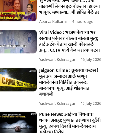
'तु मला फक्त जन्म दिलाय...'; उषा
नाडकर्णीं लेकाबद्दल बोलताना झाल्या
भावूक, म्हणाल्या...'मी झोपेत मेले तर'
Apurva Kulkarni
4 hours ago
Viral Video : भाजप नेत्याचा भर
रस्त्यात फोनवर बोलता बोलता मृत्यू;
हार्ट अटॅक येताच खाली कोसळले
अन्... CCTV मध्ये कैद थरारक घटना
Yashwant Kshirsagar
16 July 2026
Jalgaon Crime : क्रूरतेचा कळस !
मूल अंध जन्माला आले म्हणून
मायलेकांना विहिरीत ढकलले;
बालकाचा मृत्यू, आई थोडक्यात
बचावली
Yashwant Kshirsagar
15 July 2026
Pune News: आईच्या निधनाचा
धक्का असह्य; पुण्यात तरुणाचा दुर्दैवी
मृत्यू, एकाच दिवशी माय-लेकालाच
अखेरचा निरोप..