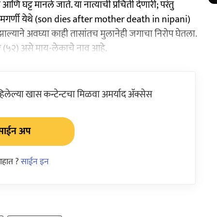
आणि घट्ट मानले जाते. या नात्याची प्रचिती देणारी; परंतु
मगर्णी येथे (son dies after mother death in nipani)
ल्याने अवघ्या काही तासांतच मुलानेही जगाचा निरोप घेतला.
र (५२) असे माय-लेकाचे नाव आहे.
ेल्या खास कन्टेन्टचा मिळवा अमर्याद ॲक्सेस
साईन अप
आहात ?
साईन इन