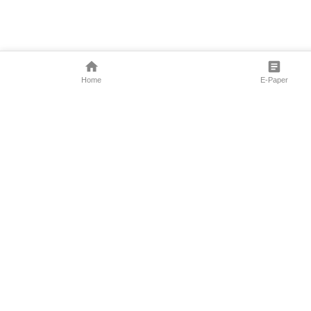
Home
E-Paper
Follow Us
Marathi News
Maharashtra N