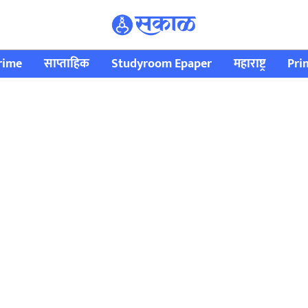
rime
साप्ताहिक
Studyroom Epaper
महाराष्ट्र
Pri