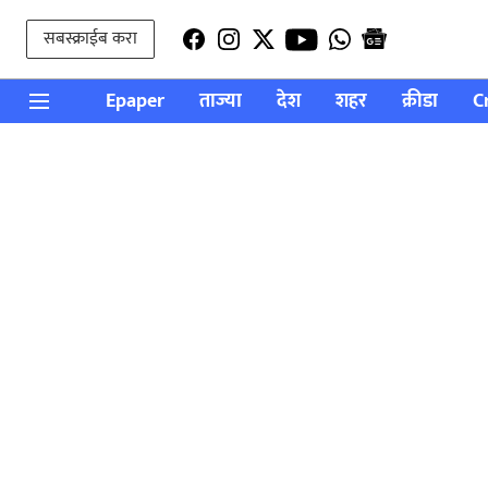
सबस्क्राईब करा
Epaper
ताज्या
देश
शहर
क्रीडा
C