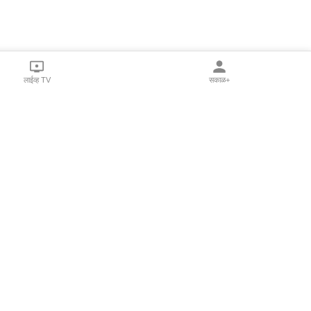
लाईव्ह TV
सकाळ+
l Programs
Print Products
Sakal Saptahik