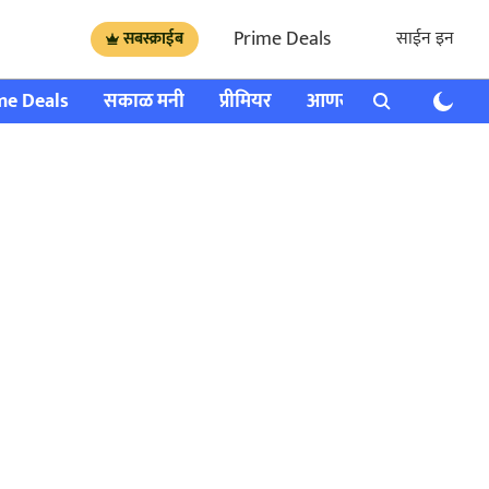
Prime Deals
साईन इन
सबस्क्राईब
me Deals
सकाळ मनी
प्रीमियर
आणखी
राशी भविष्य