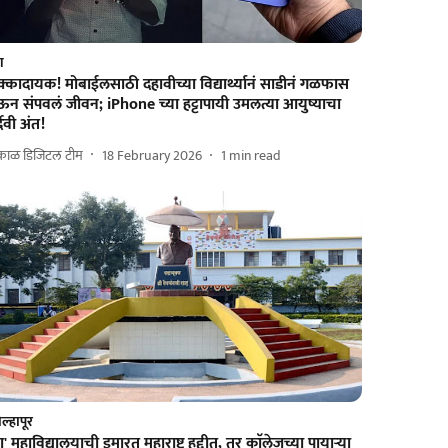
श
्कादायक! मोबाईलसाठी दहावीच्या विद्यार्थ्यानं साडीनं गळफास
ऊन संपवलं जीवन; iPhone च्या हट्टापायी उमलत्या आयुष्याचा
र्दैवी अंत!
काळ डिजिटल टीम
18 February 2026
1
min read
ल्हापूर
ा' महाविद्यालयाची इमारत महाराष्ट्र हद्दीत, तर काॅलेजच्या पायाऱ्या