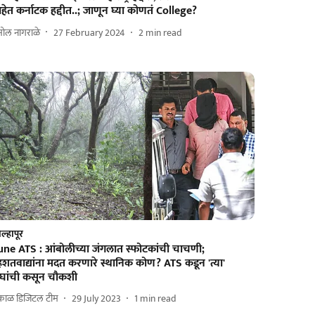
ेत कर्नाटक हद्दीत..; जाणून घ्या कोणतं College?
ोल नागराळे
27 February 2024
2
min read
ल्हापूर
une ATS : आंबोलीच्या जंगलात स्फोटकांची चाचणी;
शतवाद्यांना मदत करणारे स्थानिक कोण? ATS कडून 'त्या'
ोघांची कसून चौकशी
काळ डिजिटल टीम
29 July 2023
1
min read