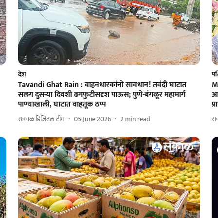
देश
पश्
Tavandi Ghat Rain : वाहनधारकांनो सावधान! तवंदी घाटात
M
सलग दुसऱ्या दिवशी ढगफुटीसदृश पाऊस; पुणे-बंगळूर महामार्ग
आ
पाण्याखाली, घाटात वाहतूक ठप्प
प्
सकाळ डिजिटल टीम
05 June 2026
2
min read
स