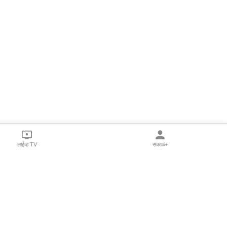
लाईव्ह TV
सकाळ+