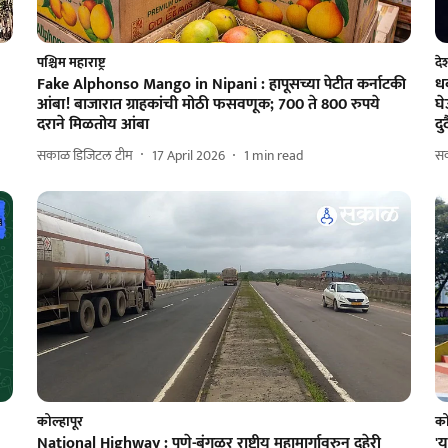
पश्चिम महाराष्ट्र
दे
Fake Alphonso Mango in Nipani : हापूसच्या पेटीत कर्नाटकी
धक
आंबा! बाजारात ग्राहकांची मोठी फसवणूक; 700 ते 800 रुपये
घे
दराने मिळतोय आंबा
दु
सकाळ डिजिटल टीम
17 April 2026
1
min read
स
कोल्हापूर
को
National Highway : पुणे-बंगळुर राष्ट्रीय महामार्गावरुन दुहेरी
'य