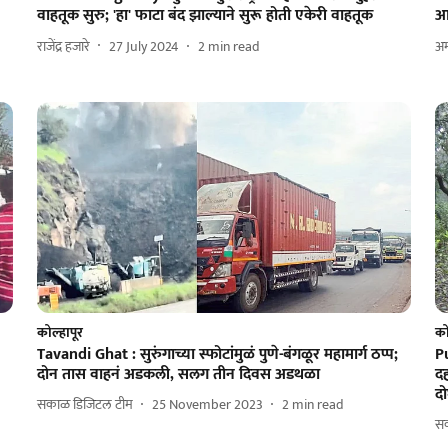
वाहतूक सुरु; 'हा' फाटा बंद झाल्याने सुरू होती एकेरी वाहतूक
आह
राजेंद्र हजारे
27 July 2024
2
min read
अम
कोल्हापूर
को
Tavandi Ghat : सुरुंगाच्या स्फोटांमुळं पुणे-बंगळूर महामार्ग ठप्प;
P
दोन तास वाहनं अडकली, सलग तीन दिवस अडथळा
दह
द
सकाळ डिजिटल टीम
25 November 2023
2
min read
स