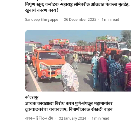
निर्घृण खून; कर्नाटक -महाराष्ट्र सीमेवरील ओढ्यात फेकला मृतदेह,
खुनाचं कारण काय?
Sandeep Shirguppe
06 December 2025
1
min read
कोल्हापूर
जाचक कायद्याला विरोध करत पुणे-बंगळूर महामार्गावर
ट्रकचालकांचा चक्काजाम; निपाणीजवळ रोखली वाहनं
सकाळ डिजिटल टीम
02 January 2024
1
min read