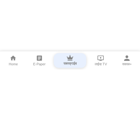
सबस्क्राईब
Home
E-Paper
लाईव्ह TV
सकाळ+
⌄
Marathi News
⌄
About Esakal