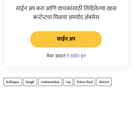
साईन अप करा आणि वाचकांसाठी लिहिलेल्या खास
कन्टेन्टचा मिळवा अमर्याद ॲक्सेस
साईन अप
मेंबर आहात ?
साईन इन
Kolhapur
Sangli
maharashtra
vip
Police Raid
district