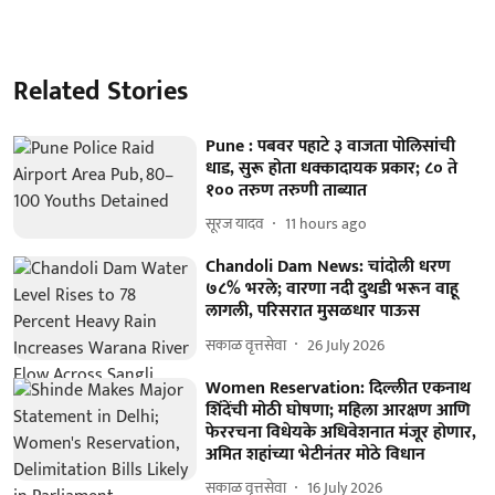
Related Stories
Pune : पबवर पहाटे ३ वाजता पोलिसांची
धाड, सुरू होता धक्कादायक प्रकार; ८० ते
१०० तरुण तरुणी ताब्यात
सूरज यादव
11 hours ago
Chandoli Dam News: चांदोली धरण
७८% भरले; वारणा नदी दुथडी भरून वाहू
लागली, परिसरात मुसळधार पाऊस
सकाळ वृत्तसेवा
26 July 2026
Women Reservation: दिल्लीत एकनाथ
शिंदेंची मोठी घोषणा; महिला आरक्षण आणि
फेररचना विधेयके अधिवेशनात मंजूर होणार,
अमित शहांच्या भेटीनंतर मोठे विधान
सकाळ वृत्तसेवा
16 July 2026