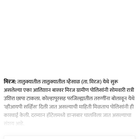
मिरज:
तालुक्यातील तालुक्यातील म्हैसाळ (ता. मिरज) येथे सुरू
असलेल्या एका आलिशान बारवर मिरज ग्रामीण पोलिसांनी सोमवारी रात्री
उशिरा छापा टाकला. कोल्हापूरसह परजिल्ह्यातील तरुणींना बोलावून येथे
'व्हीआयपी सर्व्हिस' दिली जात असल्याची माहिती मिळताच पोलिसांनी ही
कारवाई केली. दरम्यान हॉटेलमध्ये डान्सबार चालविला जात असल्याचा
संशय आहे.