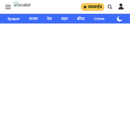
सबस्क्राईब
Epaper
ताज्या
देश
शहर
क्रीडा
Crime
साप्ताहिक