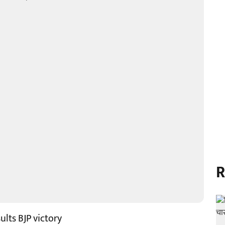
R
lts BJP victory