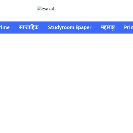
rime
साप्ताहिक
Studyroom Epaper
महाराष्ट्र
Pri