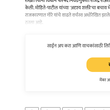
राखत त्यांनी विधान परिषद निवडणुकीत राजेंद्र राऊ
केली. मोहिते-पाटील यांच्या 'अदृश्य शक्ती'चा बचा
राजकारणात गोरे यांचे वाढते वर्चस्व अधोरेखित झाल
ठरला आहे.
साईन अप करा आणि वाचकांसाठी लिहिल
मेंबर 