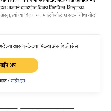
त यांना विजयी करून मोहिते-पाटील गटाच्या आव्हानावर मात
व भेदत भाजपने दणदणीत विजय मिळविला. जिल्ह्याच्या
े असून, त्यांच्या विजयाच्या मालिकेतील हा सलग चौथा गोल
ेल्या खास कन्टेन्टचा मिळवा अमर्याद ॲक्सेस
साईन अप
आहात ?
साईन इन