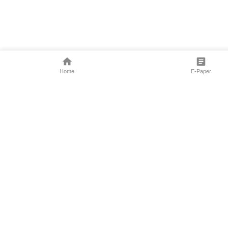
Home
E-Paper
Follow Us
Marathi News
Maharashtra N