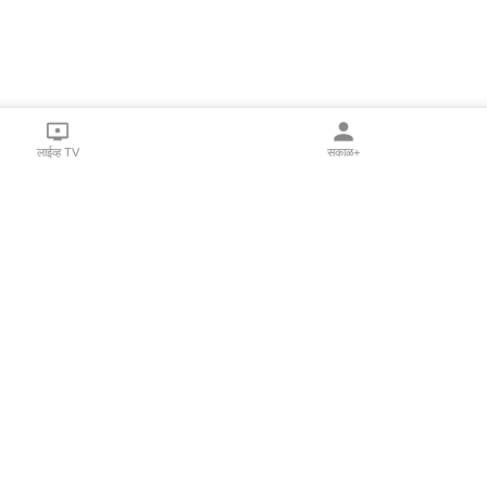
लाईव्ह TV
सकाळ+
l Programs
Print Products
Sakal Saptahik