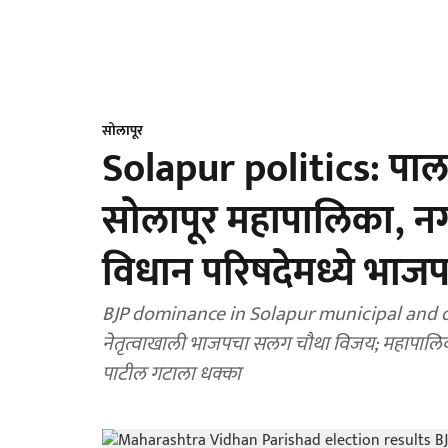
सोलापूर
Solapur politics: पालकम
साेलापूर महापालिका, नग
विधान परिषदेमध्ये भा
BJP dominance in Solapur municipal and distr
नेतृत्वाखाली भाजपचा सलग चौथा विजय; महापालिका, 
पाटील गटाला धक्का