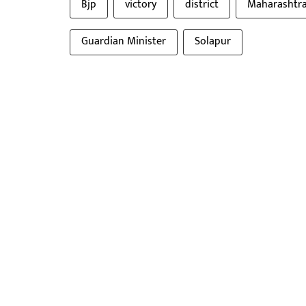
Bjp
victory
district
Maharashtra 
Guardian Minister
Solapur