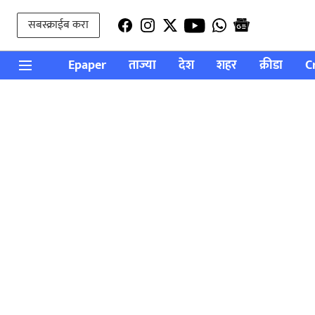
सबस्क्राईब करा
Epaper
ताज्या
देश
शहर
क्रीडा
C