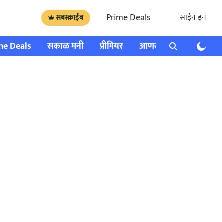
Prime Deals
साईन इन
सबस्क्राईब
me Deals
सकाळ मनी
प्रीमियर
आणखी
राशी भविष्य