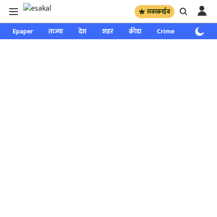
सबस्क्राईब
Epaper
ताज्या
देश
शहर
क्रीडा
Crime
साप्ताहिक