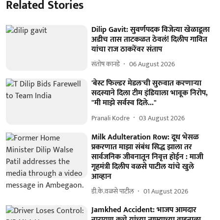
Related Stories
Dilip Gavit: सुवर्णपदक विजेत्या खेळाडूला
अडीच तास ताटकळत ठेवलं! दिलीप गावित
यांचा राज ठाकरेंवर संताप
संतोष कानडे
06 August 2026
'बेस्ट फिल्डर मेडल'ची सुरुवात करणाऱ्या
सदस्याने दिला टीम इंडियाला भावूक निरोप,
"मी माझे सर्वस्व दिले..."
Pranali Kodre
03 August 2026
Milk Adulteration Row: दूध भेसळ
प्रकरणात माझा संबंध सिद्ध झाला तर
सार्वजनिक जीवनातून निवृत्त होईन : माजी
गृहमंत्री दिलीप वळसे पाटील यांचे खुले
आव्हान
डी.के.वळसे पाटील
01 August 2026
Jamkhed Accident: भाजप आमदार
नारायण कुचे यांच्या ताफ्याच्या वाहनाला