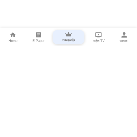
सबस्क्राईब
Home
E-Paper
लाईव्ह TV
सकाळ+
⌄
Marathi News
⌄
About Esakal
⌄
Digital Products