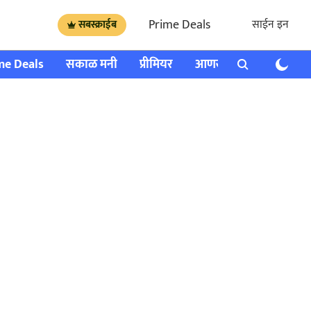
Prime Deals
साईन इन
सबस्क्राईब
me Deals
सकाळ मनी
प्रीमियर
आणखी
राशी भविष्य