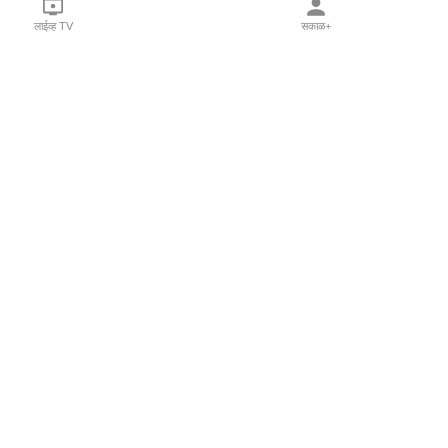
लाईव्ह TV
सकाळ+
l Programs
Print Products
Sakal Saptahik
hka
Family Doctor
 Crowdfunding
Sakal Publications
orm Pune India