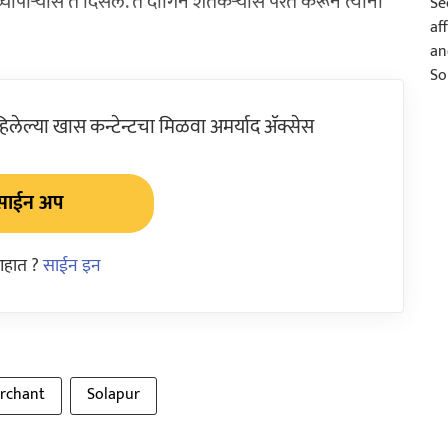
्यापाऱ्यास ते दिसले. ते दागिने शेतकऱ्यास परत करून त्यांनी
ेल्या खास कन्टेन्टचा मिळवा अमर्याद ॲक्सेस
साईन अप
आहात ?
साईन इन
rchant
Solapur