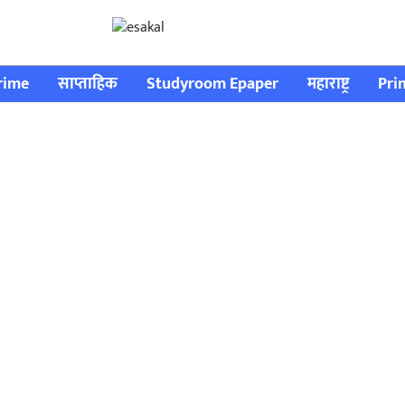
rime
साप्ताहिक
Studyroom Epaper
महाराष्ट्र
Pri