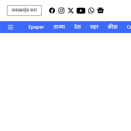
सबस्क्राईब करा
Epaper
ताज्या
देश
शहर
क्रीडा
C