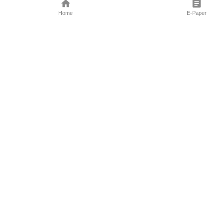
Home
E-Paper
Follow Us
Marathi News
Maharashtra N
Entertainment 
Sports News
Mumbai News