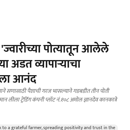
वारीच्या पोत्यातून आलेले
च्या अडत व्यापाऱ्याचा
ाला आनंद
ने सणासाठी पैशाची गरज भासल्याने गडबडीत तीन पोती
ुमान लीला ट्रेडिंग कंपनी प्लॉट नं.१०८ अमोल ज्ञानदेव कानकात्रे