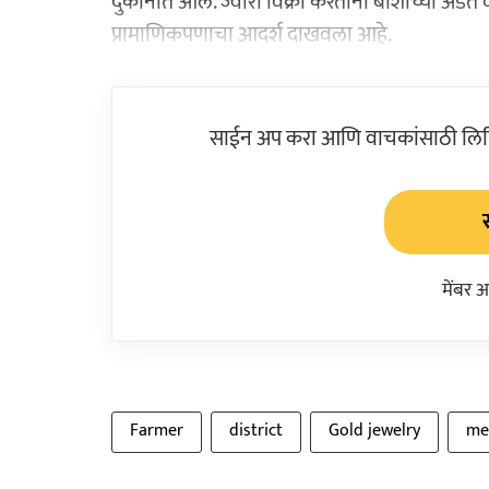
दुकानात आले. ज्वारी विक्री करताना बार्शीच्या अडत व
प्रामाणिकपणाचा आदर्श दाखवला आहे.
साईन अप करा आणि वाचकांसाठी लिहिल
मेंबर 
Farmer
district
Gold jewelry
me