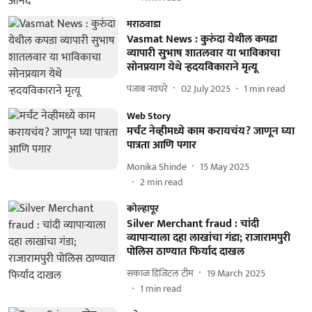
मराठवाडा
Vasmat News : कुरुंदा येथील कपडा
व्यापारी सुभाष शातलवार या भाविकाचा
सोनप्रयाग येथे ऱ्हदयविकाराने मृत्यू
पंजाब नवघरे
02 July 2025
1
min read
Web Story
मर्चंट नेव्हीमध्ये काम करायचंय? जाणून घ्या
पात्रता आणि पगार
Monika Shinde
15 May 2025
2
min read
कोल्हापूर
Silver Merchant fraud : चांदी
व्यापाऱ्याला दहा लाखांचा गंडा; राजारामपुरी
पोलिस ठाण्यात फिर्याद दाखल
सकाळ डिजिटल टीम
19 March 2025
1
min read