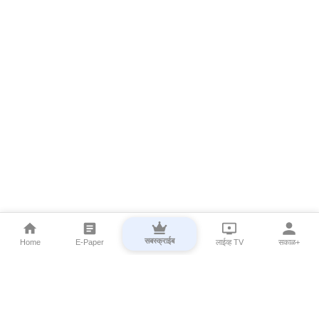
सबस्क्राईब
Home
E-Paper
लाईव्ह TV
सकाळ+