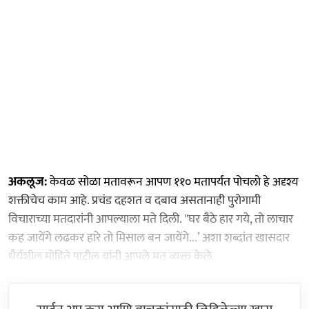
अकलूज:
केवळ सोळा मतावरून आपण ११० मतापर्यंत पोचलो हे अदृश्य
शक्तीचेच काम आहे. प्रचंड दहशत व दबाव असतानाही पुरोगामी
विचाराच्या मतदारांनी आपल्याला मते दिली. ''घर बैठे हार गये, तो लाचार
कह जायेंगे लढकर हारे तो मिसाल बन जायेंगे...’ अशा शब्दांत खासदार
धैर्यशील मोहिते पाटील यांनी आपले मत व्यक्त केले.