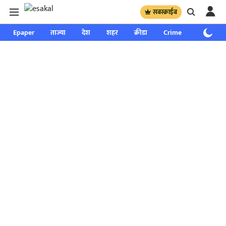
सबस्क्राईब
Epaper
ताज्या
देश
शहर
क्रीडा
Crime
साप्ताहिक