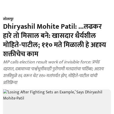
सोलापूर
Dhiryashil Mohite Patil: ...लढकर
हारे तो मिसाल बने: खासदार धैर्यशील
मोहिते-पाटील; ११० मते मिळाली हे अदृश्‍य
शक्तीचेच काम
MP calls election result work of invisible force: प्रचंड
दहशत, दबावाच्या पार्श्वभूमीवरही पुरोगामी मतदारांचा पाठिंबा; अदृश्य
शक्तीमुळे १६ वरून थेट ११० मतांपर्यंत झेप, मोहिते-पाटील यांची
प्रतिक्रिया