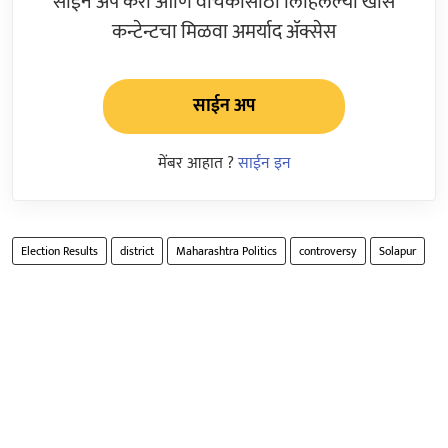
साईन अप करा आणि वाचकांसाठी लिहिलेल्या खास
कन्टेन्टचा मिळवा अमर्याद ॲक्सेस
साईन अप
मेंबर आहात ?
साईन इन
Election Results
district
Maharashtra Politics
controversy
Solapur