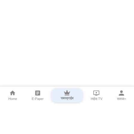
सबस्क्राईब
Home
E-Paper
लाईव्ह TV
सकाळ+