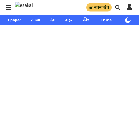
सबस्क्राईब
Epaper
ताज्या
देश
शहर
क्रीडा
Crime
साप्ताहिक