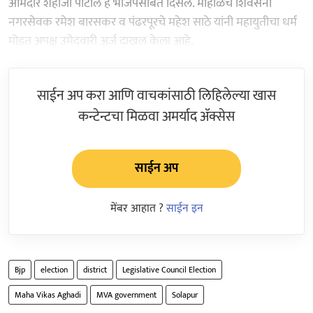
आमदार शहाजी पाटील हे भाजपसोबत दिसले. मोहोळचे शिवसेना
नगरसेवक रमेश बारसकर व पंढरपूरचे महेश साठे यांनी महायुतीचा धर्म
मोडत अपक्ष उमेदवारी अर्ज दाखल केला आहे.
साईन अप करा आणि वाचकांसाठी लिहिलेल्या खास
कन्टेन्टचा मिळवा अमर्याद ॲक्सेस
साईन अप
मेंबर आहात ?
साईन इन
Bjp
election
district
Legislative Council Election
Maha Vikas Aghadi
MVA government
Solapur