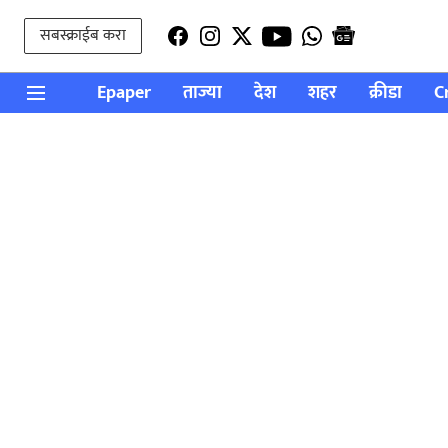
सबस्क्राईब करा
Epaper
ताज्या
देश
शहर
क्रीडा
C