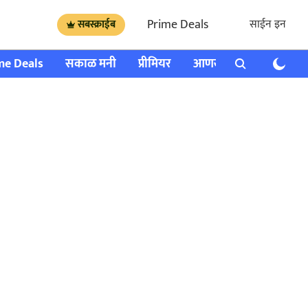
Prime Deals
साईन इन
सबस्क्राईब
me Deals
सकाळ मनी
प्रीमियर
आणखी
राशी भविष्य