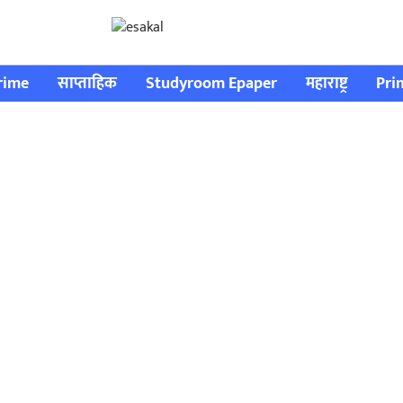
rime
साप्ताहिक
Studyroom Epaper
महाराष्ट्र
Pri