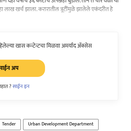
े दहा वर्षांचे ३६ कोटींचे उत्पन्नही बुडाले. तीन ते चार वेळा या
 लाख खर्च झाला. करारातील त्रूटींमुळे झालेले एकंदरीत हे
ेल्या खास कन्टेन्टचा मिळवा अमर्याद ॲक्सेस
साईन अप
आहात ?
साईन इन
Tender
Urban Development Department