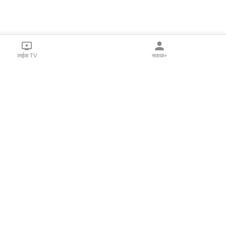
लाईव्ह TV
सकाळ+
l Programs
Print Products
Sakal Saptahik