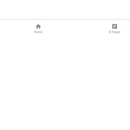
Home
E-Paper
Follow Us
Marathi News
Maharashtra N