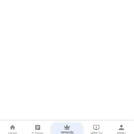
सबस्क्राईब
Home
E-Paper
लाईव्ह TV
सकाळ+