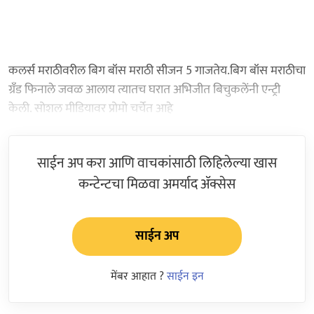
कलर्स मराठीवरील बिग बॉस मराठी सीजन 5 गाजतेय.बिग बॉस मराठीचा
ग्रँड फिनाले जवळ आलाय त्यातच घरात अभिजीत बिचुकलेंनी एन्ट्री
केली. सोशल मीडियावर प्रोमो चर्चेत आहे
साईन अप करा आणि वाचकांसाठी लिहिलेल्या खास
कन्टेन्टचा मिळवा अमर्याद ॲक्सेस
साईन अप
मेंबर आहात ?
साईन इन