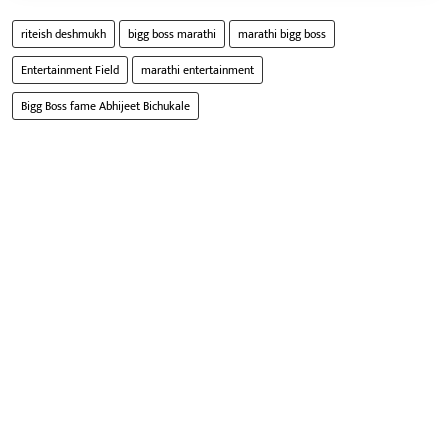
riteish deshmukh
bigg boss marathi
marathi bigg boss
Entertainment Field
marathi entertainment
Bigg Boss fame Abhijeet Bichukale