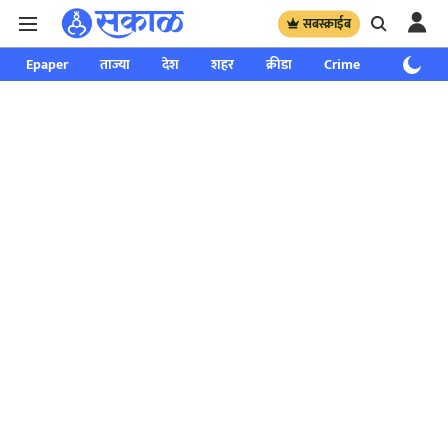
सबस्क्राईब
Epaper
ताज्या
देश
शहर
क्रीडा
Crime
साप्ताहिक