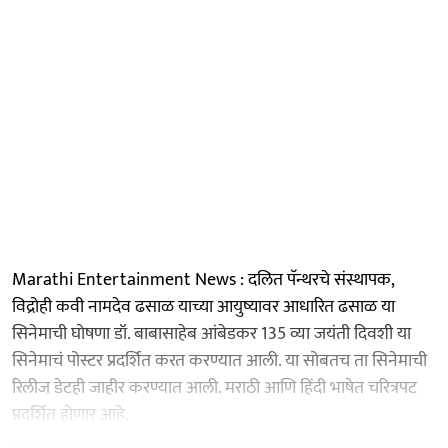
Marathi Entertainment News : दलित पॅन्थरचे संस्थापक,
विद्रोही कवी नामदेव ढसाळ याच्या आयुष्यावर आधारित ढसाळ या
सिनेमाची घोषणा डॉ. बाबासाहेब आंबेडकर 135 व्या जयंती दिवशी या
सिनेमाचं पोस्टर प्रदर्शित करत करण्यात आली. या सोबतच ता सिनेमाची
रिलीज डेटही जाहीर करण्यात आली. मराठी आणि हिंदी भाषेत चरित्रपट
प्रदर्शित होणार आहे.