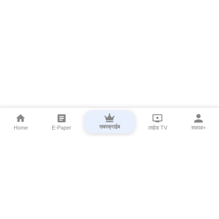
सबस्क्राईब
Home
E-Paper
लाईव्ह TV
सकाळ+