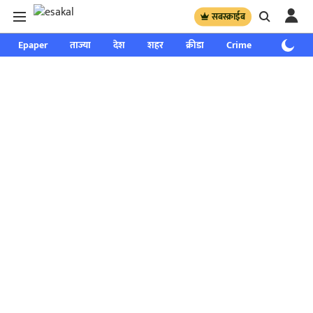
सबस्क्राईब
Epaper
ताज्या
देश
शहर
क्रीडा
Crime
साप्ताहिक