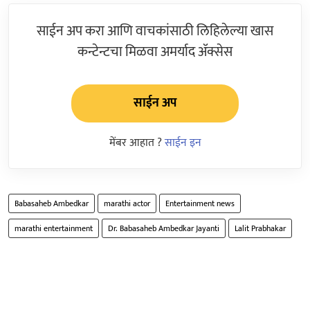
साईन अप करा आणि वाचकांसाठी लिहिलेल्या खास
कन्टेन्टचा मिळवा अमर्याद ॲक्सेस
साईन अप
मेंबर आहात ?
साईन इन
Babasaheb Ambedkar
marathi actor
Entertainment news
marathi entertainment
Dr. Babasaheb Ambedkar Jayanti
Lalit Prabhakar