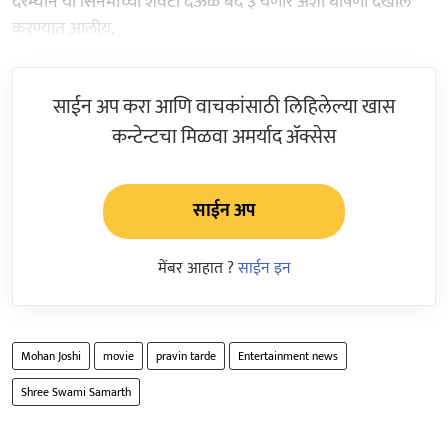
दरम्यान या सिनेमाच्या शेवटी देऊळ बंद ३ येणार अशी घोषणा देखील
करण्यात आलीय.
साईन अप करा आणि वाचकांसाठी लिहिलेल्या खास
कन्टेन्टचा मिळवा अमर्याद ॲक्सेस
साईन अप
मेंबर आहात ?
साईन इन
Mohan Joshi
movie
pravin tarde
Entertainment news
Shree Swami Samarth