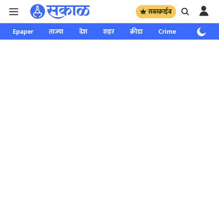
सबस्क्राईब
Epaper
ताज्या
देश
शहर
क्रीडा
Crime
साप्ताहिक