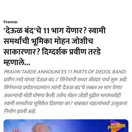
Premier
'देऊळ बंद'चे 11 भाग येणार? स्वामी
समर्थांची भूमिका मोहन जोशीच
साकारणार? दिग्दर्शक प्रवीण तरडे
म्हणाले...
PRAVIN TARDE ANNOUNCES 11 PARTS OF DEOOL BAND:
प्रवीण तरडे यांच्या ‘देऊळ बंद २’ सिनेमाची सध्या जोरदार चर्चा सुरू आहे.
सिनेमाच्या प्रमोशनदरम्यान त्यांनी ‘देऊळ बंद’चे तब्बल ११ भाग येणार
असल्याची मोठी घोषणा केली. तसेच मोहन जोशी पुढील भागांमध्येही
स्वामी समर्थांच्या भूमिकेत दिसणार का? याबाबत चाहत्यांमध्ये उत्सुकता
निर्माण झाली आहे.