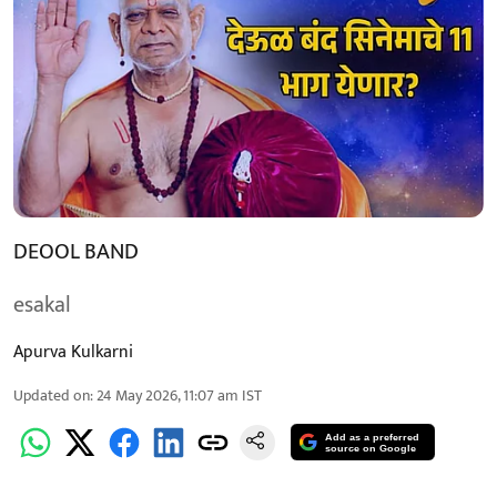
DEOOL BAND
esakal
Apurva Kulkarni
Updated on
:
24 May 2026, 11:07 am
IST
Add as a preferred
source on Google