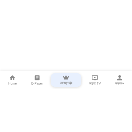
सबस्क्राईब
Home
E-Paper
लाईव्ह TV
सकाळ+