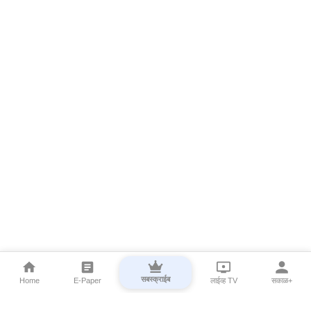
सबस्क्राईब
Home
E-Paper
लाईव्ह TV
सकाळ+