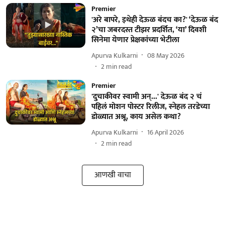
Premier
'अरे बापरे, इथेही देऊळ बंदच का?' ‘देऊळ बंद
२’चा जबरदस्त टीझर प्रदर्शित, ‘या’ दिवशी
सिनेमा येणार प्रेक्षकांच्या भेटीला
Apurva Kulkarni
08 May 2026
2
min read
Premier
'दुचाकीवर स्वामी अन्...' देऊळ बंद २ चं
पहिलं मोशन पोस्टर रिलीज, स्नेहल तरडेच्या
डोळ्यात अश्रू, काय असेल कथा?
Apurva Kulkarni
16 April 2026
2
min read
आणखी वाचा