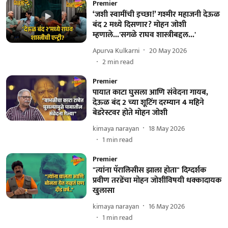
Premier
‘जशी स्वामींची इच्छा!’ गश्मीर महाजनी देऊळ
बंद 2 मध्ये दिसणार? मोहन जोशी
म्हणाले...'सगळे राघव शास्त्रीबद्दल...'
Apurva Kulkarni
20 May 2026
2
min read
Premier
पायात काटा घुसला आणि संवेदना गायब,
देऊळ बंद 2 च्या शूटिंग दरम्यान 4 महिने
बेडरेस्टवर होते मोहन जोशी
kimaya narayan
18 May 2026
1
min read
Premier
"त्यांना पॅरालिसीस झाला होता" दिग्दर्शक
प्रवीण तरडेंचा मोहन जोशींविषयी धक्कादायक
खुलासा
kimaya narayan
16 May 2026
1
min read