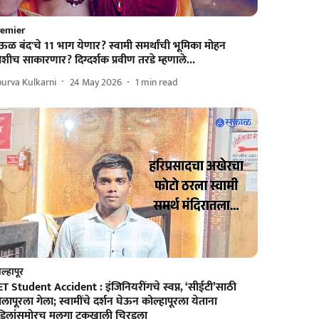
remier
ेऊळ बंद'चे 11 भाग येणार? स्वामी समर्थांची भूमिका मोहन
शीच साकारणार? दिग्दर्शक प्रवीण तरडे म्हणाले...
urva Kulkarni
24 May 2026
1
min read
ल्हापूर
T Student Accident : इंजिनियरींगचे स्वप्न, ‘सीईटी’साठी
लापूरला गेला; स्वामींचे दर्शन घेऊन कोल्हापूरला येताना
डिलांसमोरच मुलगा ट्रकखाली चिरडला