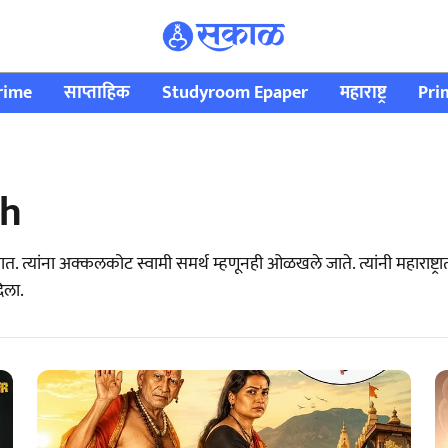
rime
साप्ताहिक
Studyroom Epaper
महाराष्ट्र
Pri
th
ातात. त्यांना अक्कलकोट स्वामी समर्थ म्हणूनही ओळखले जाते. त्यांनी महाराष
िला.