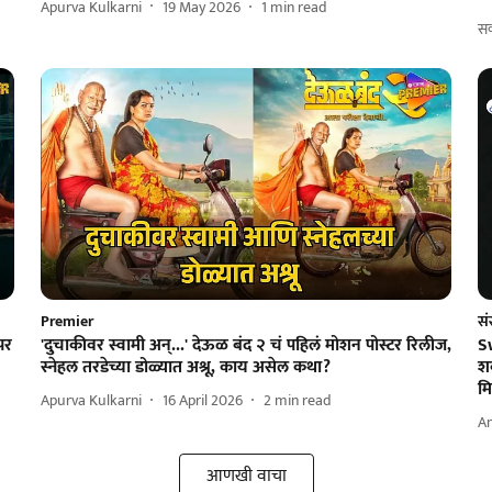
Apurva Kulkarni
19 May 2026
1
min read
सक
Premier
सं
झर
'दुचाकीवर स्वामी अन्...' देऊळ बंद २ चं पहिलं मोशन पोस्टर रिलीज,
S
स्नेहल तरडेच्या डोळ्यात अश्रू, काय असेल कथा?
श
म
Apurva Kulkarni
16 April 2026
2
min read
A
आणखी वाचा