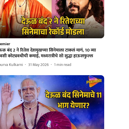
remier
ऊळ बंद 2 ने रितेश देशमुखच्या सिनेमाला टाकलं मागं, 10 व्या
वशी कोट्यवधीची कमाई, मध्यरात्रीचे शो सुद्धा हाऊसफुल्ल
urva Kulkarni
31 May 2026
1
min read