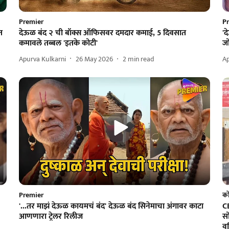
Premier
P
त
देऊळ बंद २ ची बॉक्स ऑफिसवर दमदार कमाई, 5 दिवसात
'द
कमावले तब्बल 'इतके कोटी'
जो
Apurva Kulkarni
26 May 2026
2
min read
Ap
Premier
को
'...तर माझं देऊळ कायमचं बंद' देऊळ बंद सिनेमाचा अंगावर काटा
CE
आणणारा ट्रेलर रिलीज
सो
व