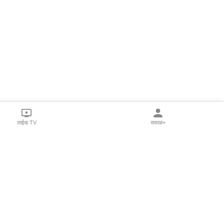
लाईव्ह TV
सकाळ+