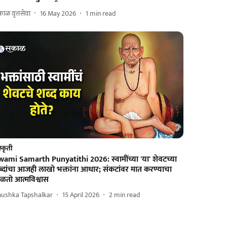
ाळ वृत्तसेवा
16 May 2026
1
min read
स्कृती
wami Samarth Punyatithi 2026: स्वामींच्या 'या' शेवटच्या
ब्दांचा आजही लाखो भक्तांना आधार; संकटांवर मात करण्याचा
िळतो आत्मविश्वास
nushka Tapshalkar
15 April 2026
2
min read