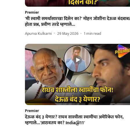
Premier
'मी स्वामी समर्थांसारखा दिसेन का?' मोहन जोशींना देऊळ बंदबाब
होता प्रश्न, प्रवीण तरडे म्हणाले...
Apurva Kulkarni
29 May 2026
1
min read
Premier
देऊळ बंद ३ येणार? राघव शास्त्रीला स्वामींचा अमेरिकेत फोन,
म्हणाले...'आठवतय का? India@11'