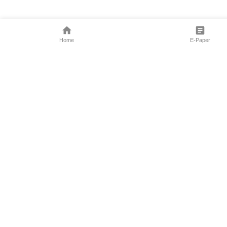
Home
E-Paper
Follow Us
Marathi News
Maharashtra N
Entertainment 