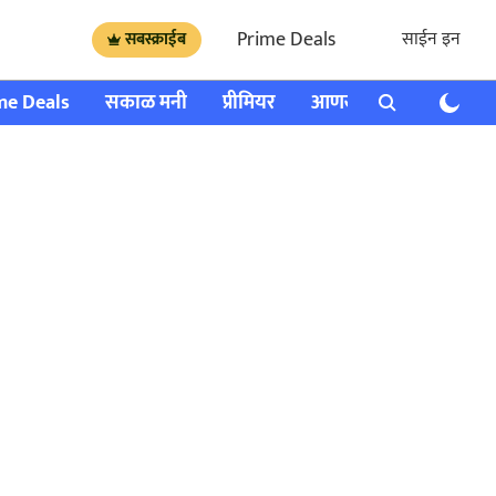
Prime Deals
साईन इन
सबस्क्राईब
me Deals
सकाळ मनी
प्रीमियर
आणखी
राशी भविष्य