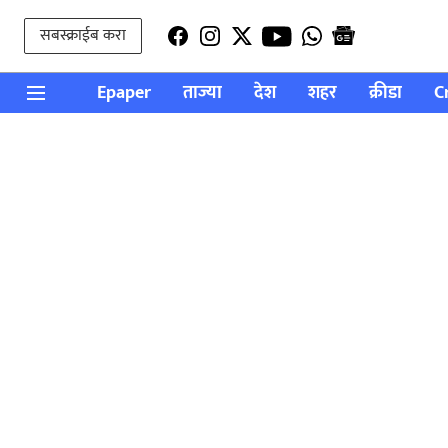
सबस्क्राईब करा
Epaper
ताज्या
देश
शहर
क्रीडा
C