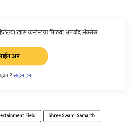
ेल्या खास कन्टेन्टचा मिळवा अमर्याद ॲक्सेस
साईन अप
आहात ?
साईन इन
ertainment Field
Shree Swami Samarth