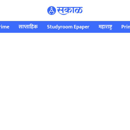
rime
साप्ताहिक
Studyroom Epaper
महाराष्ट्र
Pri