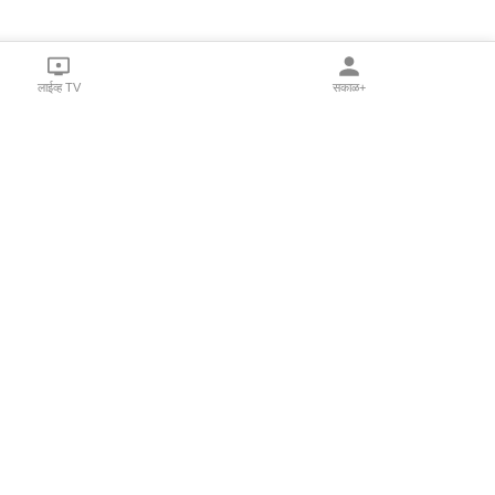
लाईव्ह TV
सकाळ+
l Programs
Print Products
Sakal Saptahik
hka
Family Doctor