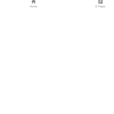
Home
E-Paper
Follow Us
Marathi News
Maharashtra N
Entertainment 
Sports News