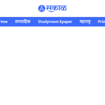
rime
साप्ताहिक
Studyroom Epaper
महाराष्ट्र
Pri