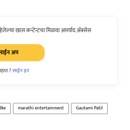
ेल्या खास कन्टेन्टचा मिळवा अमर्याद ॲक्सेस
साईन अप
आहात ?
साईन इन
dke
marathi entertainment
Gautami Patil