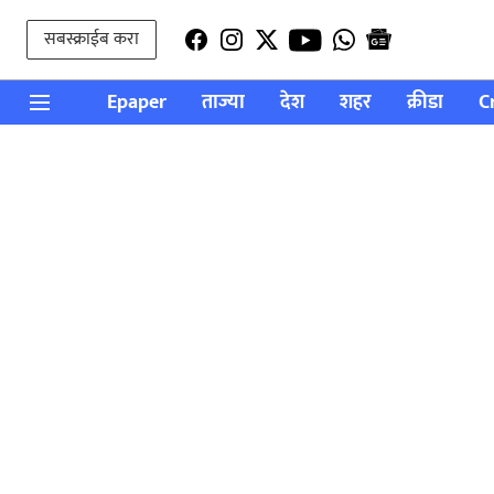
सबस्क्राईब करा
Epaper
ताज्या
देश
शहर
क्रीडा
C