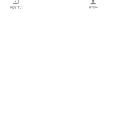
लाईव्ह TV
सकाळ+
l Programs
Print Products
Sakal Saptahik
hka
Family Doctor
 Crowdfunding
Sakal Publications
orm Pune India