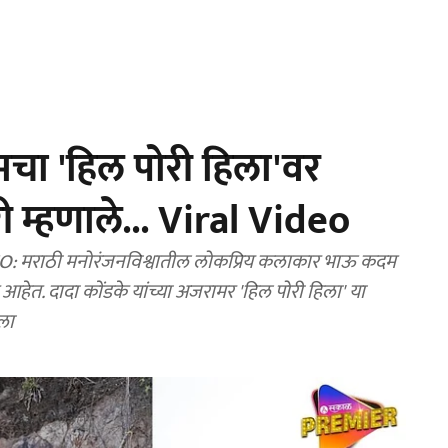
ा 'हिल पोरी हिला'वर
ी म्हणाले... Viral Video
राठी मनोरंजनविश्वातील लोकप्रिय कलाकार भाऊ कदम
 आहेत. दादा कोंडके यांच्या अजरामर 'हिल पोरी हिला' या
ाला