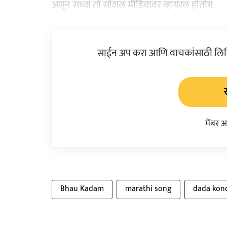
असून सध्या तो सोशल मीडियावर व्हायरल होतोय.
साईन अप करा आणि वाचकांसाठी लिहिल
मेंबर 
Bhau Kadam
marathi song
dada kon